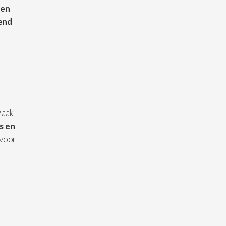
een
lend
zaak
s en
 voor