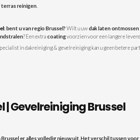
f
terras reinigen
.
el
: bent u van regio Brussel?
Wilt u uw
dak laten ontmossen
andstralen
? Een extra
coating
voorzien voor een langere leven
 specialist in dakreiniging & gevelreiniging kan u geen betere par
 | Gevelreiniging Brussel
Brussel er alles volledig nieuw uit
.
Het verschil
tussen voor