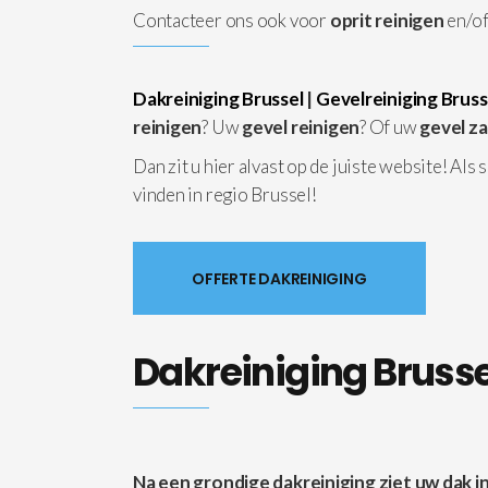
Contacteer ons ook voor
oprit reinigen
en/o
Dakreiniging Brussel
|
Gevelreiniging Bruss
reinigen
? Uw
gevel reinigen
? Of uw
gevel z
Dan zit u hier alvast op de juiste website! Als
vinden in regio Brussel!
OFFERTE DAKREINIGING
Dakreiniging Brussel
Na een grondige dakreiniging ziet uw dak in 