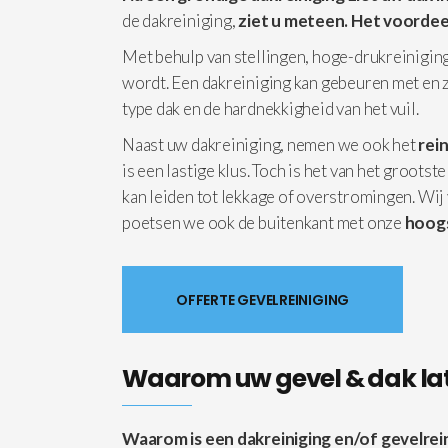
de dakreiniging,
ziet u meteen. Het voordeel
Met behulp van stellingen, hoge-drukreiniging
wordt. Een dakreiniging kan gebeuren met en z
type dak en de hardnekkigheid van het vuil.
Naast uw dakreiniging, nemen we ook het
rei
is een lastige klus. Toch is het van het groot
kan leiden tot lekkage of overstromingen. Wij 
poetsen we ook de buitenkant met onze
hoogs
OFFERTE GEVELREINIGING
Waarom uw gevel & dak lat
Waarom is een dakreiniging en/of gevelrei