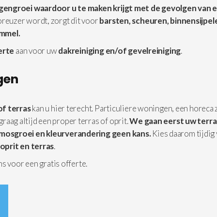
lgengroei waardoor u te maken krijgt met de gevolgen van 
reuzer wordt, zorgt dit voor
barsten, scheuren, binnensijpe
immel.
erte
aan voor uw
dakreiniging en/of gevelreiniging
.
igen
of terras
kan u hier terecht. Particuliere woningen, een horeca 
 graag altijd een proper terras of oprit.
We gaan eerst uw terra
mosgroei en kleurverandering geen kans.
Kies daarom tijdig
oprit en terras
.
s voor een gratis offerte.