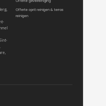
Offerte gevelreiniging
erg,
Offerte oprit reinigen & terras
reinigen
nt-
ommel
Sint-
,
are,