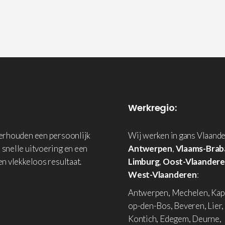
Werkregio:
derhouden een persoonlijk
Wij werken in gans Vlaande
 snelle uitvoering en een
Antwerpen
,
Vlaams-Brab
en vlekkeloos resultaat.
Limburg
,
Oost-Vlaander
West-Vlaanderen
:
Antwerpen, Mechelen, Kap
op-den-Bos, Beveren, Lier,
Kontich, Edegem, Deurne,