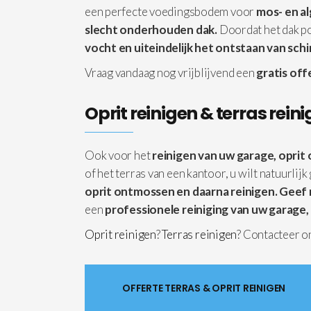
een perfecte voedingsbodem voor
mos- en a
slecht onderhouden dak.
Doordat het dak po
vocht en uiteindelijk het ontstaan van sch
Vraag vandaag nog vrijblijvend een
gratis off
Oprit reinigen & terras rein
Ook voor het
reinigen van uw garage, oprit 
of het terras van een kantoor, u wilt natuurlijk
oprit ontmossen en daarna reinigen.
Geef 
een
professionele reiniging van uw garage, 
Oprit reinigen
?
Terras reinigen
? Contacteer on
OFFERTE TERRAS & OPRIT REINIGEN