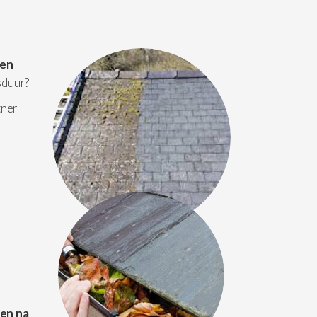
 en
sduur?
tner
 en na