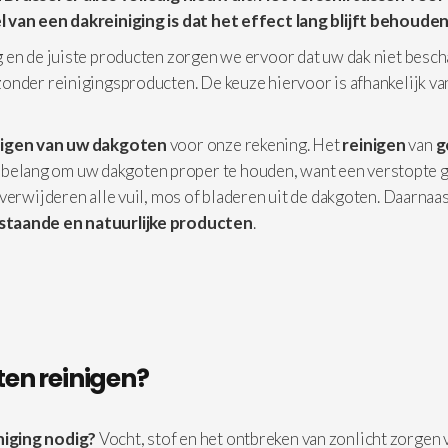
 van een dakreiniging is dat het effect lang blijft behouden
 en de juiste producten zorgen we ervoor dat uw dak niet besc
onder reinigingsproducten. De keuze hiervoor is afhankelijk v
nigen van uw dakgoten
voor onze rekening. Het
reinigen
van
g
ste belang om uw dakgoten proper te houden, want een verstopte 
verwijderen alle vuil, mos of bladeren uit de dakgoten. Daarnaa
taande en natuurlijke producten
.
en reinigen?
niging nodig?
Vocht, stof en het ontbreken van zonlicht zorgen