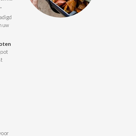
.
hadigd
an uw
oten
goot
st
 voor