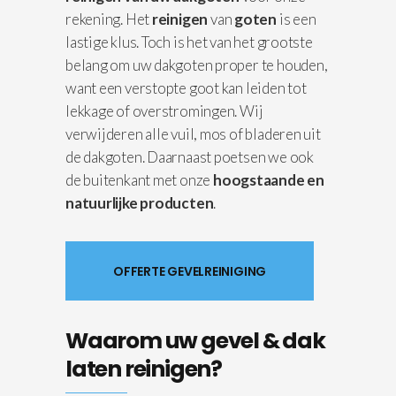
rekening. Het
reinigen
van
goten
is een
lastige klus. Toch is het van het grootste
belang om uw dakgoten proper te houden,
want een verstopte goot kan leiden tot
lekkage of overstromingen. Wij
verwijderen alle vuil, mos of bladeren uit
de dakgoten. Daarnaast poetsen we ook
de buitenkant met onze
hoogstaande en
natuurlijke producten
.
OFFERTE GEVELREINIGING
Waarom uw gevel & dak
laten reinigen?