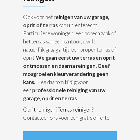
Ook voor het
reinigen van uw garage,
oprit of terras
kan u hier terecht.
Particuliere woningen, een horeca zaak of
het terras van een kantoor, u wilt
natuurlijk graag altijd een proper terras of
oprit.
We gaan eerst uw terras en oprit
ontmossen en daarna reinigen.
Geef
mosgroei en kleurverandering geen
kans.
Kies daarom tijdig voor
een
professionele reiniging van uw
garage, oprit en terras
.
Oprit reinigen
?
Terras reinigen
?
Contacteer ons voor een gratis offerte.