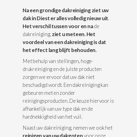
Na een grondige dakreiniging ziet uw
dak in Diest er alles volledig nieuw uit
.
Het verschil
tussen voor en na
de
dakreiniging,
ziet u meteen. Het
voordeel van een dakreiniging is dat
het effect lang blijft behouden.
Met behulp van stellingen, hoge-
drukreiniging en de juiste producten
zorgen we ervoor dat uw dak niet
beschadigd wordt. Een dakreiniging kan
gebeuren met en zonder
reinigingsproducten. De keuze hiervoor is
afhankelijk van uw type dak en de
hardnekkigheid van het vuil.
Naast uw dakreiniging, nemen we ook het
reinigen van uw dakgoten
voor onze