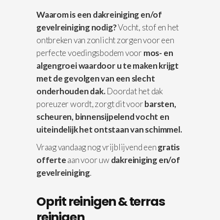
Waarom is een dakreiniging en/of
gevelreiniging nodig?
Vocht, stof en het
ontbreken van zonlicht zorgen voor een
perfecte voedingsbodem voor
mos- en
algengroei waardoor u te maken krijgt
met de gevolgen van een slecht
onderhouden dak.
Doordat het dak
poreuzer wordt, zorgt dit voor
barsten,
scheuren, binnensijpelend vocht en
uiteindelijk het ontstaan van schimmel.
Vraag vandaag nog vrijblijvend een
gratis
offerte
aan voor uw
dakreiniging en/of
gevelreiniging
.
Oprit reinigen & terras
reinigen