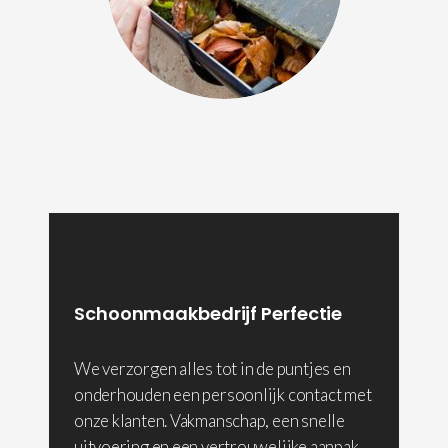
Schoonmaakbedrijf Perfectie
We verzorgen alles tot in de puntjes en
onderhouden een persoonlijk contact met
onze klanten. Vakmanschap, een snelle
uitvoering en een vertrouwelijke aanpak