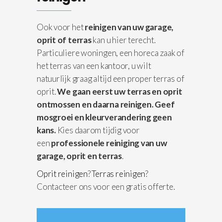
Ook voor het
reinigen van uw garage,
oprit of terras
kan u hier terecht.
Particuliere woningen, een horeca zaak of
het terras van een kantoor, u wilt
natuurlijk graag altijd een proper terras of
oprit.
We gaan eerst uw terras en oprit
ontmossen en daarna reinigen.
Geef
mosgroei en kleurverandering geen
kans.
Kies daarom tijdig voor
een
professionele reiniging van uw
garage, oprit en terras
.
Oprit reinigen
?
Terras reinigen
?
Contacteer ons voor een gratis offerte.