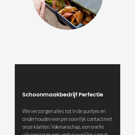
Schoonmaakbedrijf Perfectie
We verzorgen alles tot in de puntjes en
onderhouden een persoonlijk contact met
onze klanten. Vakmanschap, een snelle
uitvoering en een vertrouwelijke aanpak