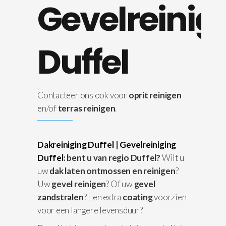
Gevelreinig
Duffel
Contacteer ons ook voor
oprit reinigen
en/of
terras reinigen
.
Dakreiniging Duffel
|
Gevelreiniging
Duffel
: bent u van regio Duffel?
Wilt u
uw
dak laten ontmossen en reinigen
?
Uw
gevel reinigen
? Of uw
gevel
zandstralen
? Een extra
coating
voorzien
voor een langere levensduur?