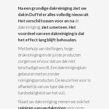
Na een grondige dakreiniging ziet uw
dak in Duffel er alles volledig nieuw uit
.
Het verschil
tussen voor en na
de
dakreiniging,
ziet u meteen. Het
voordeel van een dakreiniging is dat
het effect lang blijft behouden.
Met behulp van stellingen, hoge-
drukreiniging en de juiste producten
zorgen we ervoor dat uw dak niet
beschadigd wordt. Een dakreiniging kan
gebeuren met en zonder
reinigingsproducten. De keuze hiervoor is
afhankelijk van uw type dak en de
hardnekkigheid van het vuil.
Naast uw dakreiniging, nemen we ook het
reinigen van uw dakgoten
voor onze