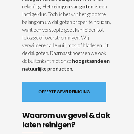
rekening. Het
reinigen
van
goten
is een
lastige klus. Toch is het van het grootste
belang om uw dakgoten proper te houden,
want een verstopte goot kan leiden tot
lekkage of overstromingen. Wij
verwijderen alle vuil, mos of bladeren uit
de dakgoten. Daarnaast poetsen we ook
de buitenkant met onze
hoogstaande en
natuurlijke producten
.
OFFERTE GEVELREINIGING
Waarom uw gevel & dak
laten reinigen?