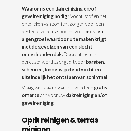
Waarom is een dakreiniging en/of
gevelreiniging nodig?
Vocht, stof en het
ontbreken van zonlicht zorgen voor een
perfecte voedingsbodem voor
mos- en
algengroei waardoor u te maken krijgt
met de gevolgen van een slecht
onderhouden dak.
Doordat het dak
poreuzer wordt, zorgt dit voor
barsten,
scheuren, binnensijpelend vocht en
uiteindelijk het ontstaan van schimmel.
Vraag vandaag nog vrijblijvend een
gratis
offerte
aan voor uw
dakreiniging en/of
gevelreiniging
.
Oprit reinigen & terras
reinigen