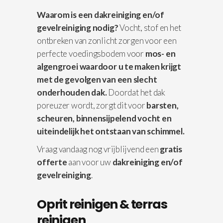
Waarom is een dakreiniging en/of
gevelreiniging nodig?
Vocht, stof en het
ontbreken van zonlicht zorgen voor een
perfecte voedingsbodem voor
mos- en
algengroei waardoor u te maken krijgt
met de gevolgen van een slecht
onderhouden dak.
Doordat het dak
poreuzer wordt, zorgt dit voor
barsten,
scheuren, binnensijpelend vocht en
uiteindelijk het ontstaan van schimmel.
Vraag vandaag nog vrijblijvend een
gratis
offerte
aan voor uw
dakreiniging en/of
gevelreiniging
.
Oprit reinigen & terras
reinigen