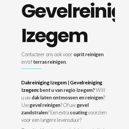
Gevelreinig
Izegem
Contacteer ons ook voor
oprit reinigen
en/of
terras reinigen
.
Dakreiniging Izegem
|
Gevelreiniging
Izegem
: bent u van regio Izegem?
Wilt
u uw
dak laten ontmossen en reinigen
?
Uw
gevel reinigen
? Of uw
gevel
zandstralen
? Een extra
coating
voorzien
voor een langere levensduur?