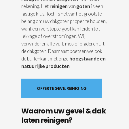
rekening. Het
reinigen
van
goten
is een
lastige klus. Toch is het van het grootste
belang om uw dakgoten proper te houden,
want een verstopte goot kan leiden tot
lekkage of overstromingen. Wij
verwijderen alle vuil, mos of bladeren uit
de dakgoten. Daarnaast poetsen we ook
de buitenkant met onze
hoogstaande en
natuurlijke producten
.
OFFERTE GEVELREINIGING
Waarom uw gevel & dak
laten reinigen?