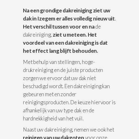
Na een grondige dakreiniging ziet uw
dak in Izegem er alles volledig nieuw uit
.
Het verschil
tussen voor en na
de
dakreiniging,
ziet u meteen. Het
voordeel van een dakreiniging is dat
het effect lang blijft behouden.
Met behulp van stellingen, hoge-
drukreiniging en de juiste producten
zorgen we ervoor dat uw dak niet
beschadigd wordt. Een dakreiniging kan
gebeuren met en zonder
reinigingsproducten. De keuze hiervoor is
afhankelijk van uw type dak en de
hardnekkigheid van het vuil.
Naast uw dakreiniging, nemen we ook het
reinigen van uw dakgoten
voor onze