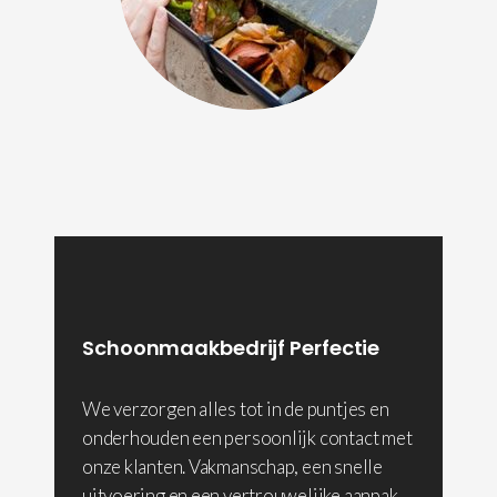
Schoonmaakbedrijf Perfectie
We verzorgen alles tot in de puntjes en
onderhouden een persoonlijk contact met
onze klanten. Vakmanschap, een snelle
uitvoering en een vertrouwelijke aanpak