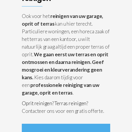
Ook voor het
reinigen van uw garage,
oprit of terras
kan u hier terecht.
Particuliere woningen, een horeca zaak of
het terras van een kantoor, u wilt
natuurlijk graag altijd een proper terras of
oprit.
We gaan eerst uw terras en oprit
ontmossen en daarna reinigen.
Geef
mosgroei en kleurverandering geen
kans.
Kies daarom tijdig voor
een
professionele reiniging van uw
garage, oprit en terras
.
Oprit reinigen
?
Terras reinigen
?
Contacteer ons voor een gratis offerte.