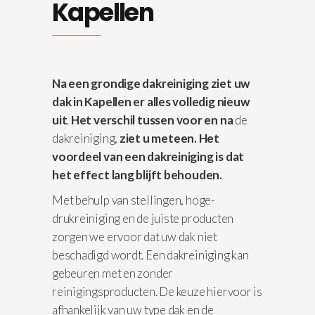
Kapellen
Na een grondige dakreiniging ziet uw
dak in Kapellen er alles volledig nieuw
uit
.
Het verschil
tussen voor en na
de
dakreiniging,
ziet u meteen. Het
voordeel van een dakreiniging is dat
het effect lang blijft behouden.
Met behulp van stellingen, hoge-
drukreiniging en de juiste producten
zorgen we ervoor dat uw dak niet
beschadigd wordt. Een dakreiniging kan
gebeuren met en zonder
reinigingsproducten. De keuze hiervoor is
afhankelijk van uw type dak en de