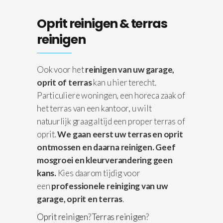
Oprit reinigen & terras
reinigen
Ook voor het
reinigen van uw garage,
oprit of terras
kan u hier terecht.
Particuliere woningen, een horeca zaak of
het terras van een kantoor, u wilt
natuurlijk graag altijd een proper terras of
oprit.
We gaan eerst uw terras en oprit
ontmossen en daarna reinigen.
Geef
mosgroei en kleurverandering geen
kans.
Kies daarom tijdig voor
een
professionele reiniging van uw
garage, oprit en terras
.
Oprit reinigen
?
Terras reinigen
?