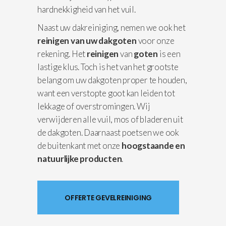
hardnekkigheid van het vuil.
Naast uw dakreiniging, nemen we ook het
reinigen van uw dakgoten
voor onze
rekening. Het
reinigen
van
goten
is een
lastige klus. Toch is het van het grootste
belang om uw dakgoten proper te houden,
want een verstopte goot kan leiden tot
lekkage of overstromingen. Wij
verwijderen alle vuil, mos of bladeren uit
de dakgoten. Daarnaast poetsen we ook
de buitenkant met onze
hoogstaande en
natuurlijke producten
.
OFFERTE GEVELREINIGING