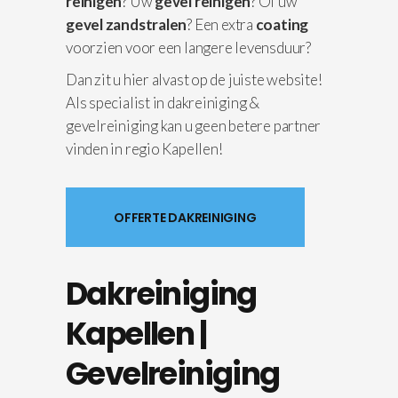
reinigen
? Uw
gevel reinigen
? Of uw
gevel zandstralen
? Een extra
coating
voorzien voor een langere levensduur?
Dan zit u hier alvast op de juiste website!
Als specialist in dakreiniging &
gevelreiniging kan u geen betere partner
vinden in regio Kapellen!
OFFERTE DAKREINIGING
Dakreiniging
Kapellen |
Gevelreiniging