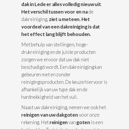
dak in Lede er alles volledig nieuw uit
.
Het verschil
tussen voor en na
de
dakreiniging,
ziet u meteen. Het
voordeel van een dakreiniging is dat
het effect lang blijft behouden.
Met behulp van stellingen, hoge-
drukreiniging en de juiste producten
zorgen we ervoor dat uw dak niet
beschadigd wordt. Een dakreiniging kan
gebeuren met en zonder
reinigingsproducten. De keuze hiervoor is
afhankelijk van uw type dak en de
hardnekkigheid van het vuil.
Naast uw dakreiniging, nemen we ook het
reinigen van uw dakgoten
voor onze
rekening. Het
reinigen
van
goten
is een