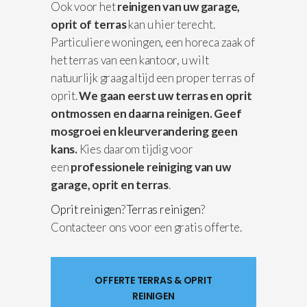
Ook voor het
reinigen van uw garage,
oprit of terras
kan u hier terecht.
Particuliere woningen, een horeca zaak of
het terras van een kantoor, u wilt
natuurlijk graag altijd een proper terras of
oprit.
We gaan eerst uw terras en oprit
ontmossen en daarna reinigen.
Geef
mosgroei en kleurverandering geen
kans.
Kies daarom tijdig voor
een
professionele reiniging van uw
garage, oprit en terras
.
Oprit reinigen
?
Terras reinigen
?
Contacteer ons voor een gratis offerte.
OFFERTE TERRAS & OPRIT
REINIGEN