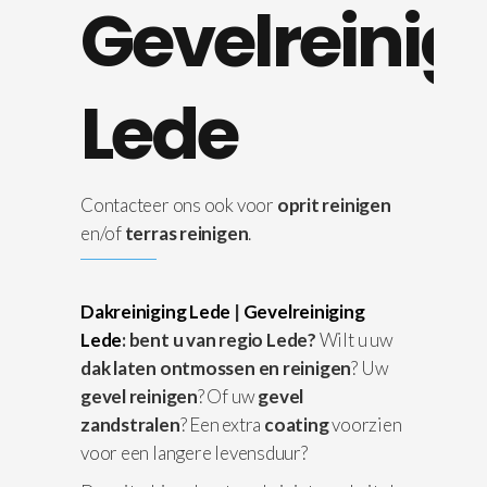
Gevelreinig
Lede
Contacteer ons ook voor
oprit reinigen
en/of
terras reinigen
.
Dakreiniging Lede
|
Gevelreiniging
Lede
: bent u van regio Lede?
Wilt u uw
dak laten ontmossen en reinigen
? Uw
gevel reinigen
? Of uw
gevel
zandstralen
? Een extra
coating
voorzien
voor een langere levensduur?