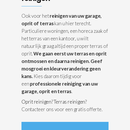
Ook voor het
reinigen van uw garage,
oprit of terras
kan u hier terecht.
Particuliere woningen, een horeca zaak of
het terras van een kantoor, u wilt
natuurlijk graag altijd een proper terras of
oprit.
We gaan eerst uw terras en oprit
ontmossen en daarna reinigen.
Geef
mosgroei en kleurverandering geen
kans.
Kies daarom tijdig voor
een
professionele reiniging van uw
garage, oprit en terras
.
Oprit reinigen
?
Terras reinigen
?
Contacteer ons voor een gratis offerte.