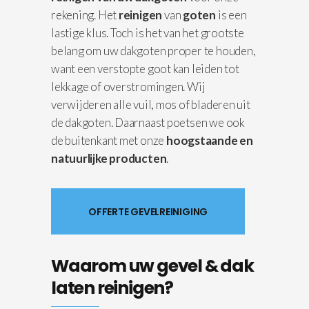
rekening. Het
reinigen
van
goten
is een
lastige klus. Toch is het van het grootste
belang om uw dakgoten proper te houden,
want een verstopte goot kan leiden tot
lekkage of overstromingen. Wij
verwijderen alle vuil, mos of bladeren uit
de dakgoten. Daarnaast poetsen we ook
de buitenkant met onze
hoogstaande en
natuurlijke producten
.
OFFERTE GEVELREINIGING
Waarom uw gevel & dak
laten reinigen?