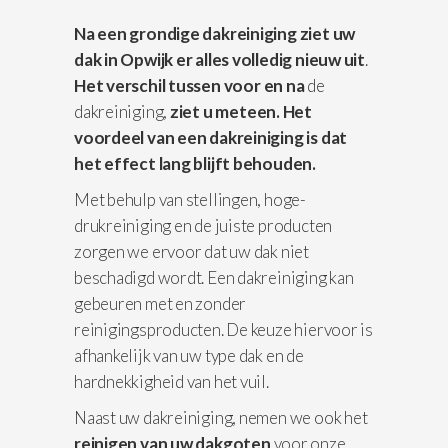
Na een grondige dakreiniging ziet uw
dak in Opwijk er alles volledig nieuw uit
.
Het verschil
tussen voor en na
de
dakreiniging,
ziet u meteen. Het
voordeel van een dakreiniging is dat
het effect lang blijft behouden.
Met behulp van stellingen, hoge-
drukreiniging en de juiste producten
zorgen we ervoor dat uw dak niet
beschadigd wordt. Een dakreiniging kan
gebeuren met en zonder
reinigingsproducten. De keuze hiervoor is
afhankelijk van uw type dak en de
hardnekkigheid van het vuil.
Naast uw dakreiniging, nemen we ook het
reinigen van uw dakgoten
voor onze