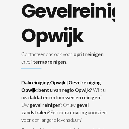
Gevelreinig
Opwijk
Contacteer ons ook voor
oprit reinigen
en/of
terras reinigen
.
Dakreiniging Opwijk
|
Gevelreiniging
Opwijk
: bent u van regio Opwijk?
Wilt u
uw
dak laten ontmossen en reinigen
?
Uw
gevel reinigen
? Of uw
gevel
zandstralen
? Een extra
coating
voorzien
voor een langere levensduur?