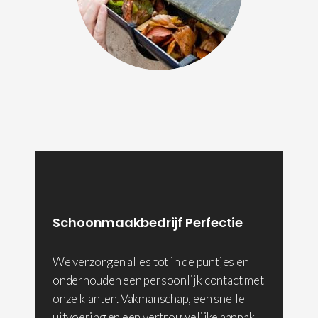
Schoonmaakbedrijf Perfectie
We verzorgen alles tot in de puntjes en
onderhouden een persoonlijk contact met
onze klanten. Vakmanschap, een snelle
uitvoering en een vertrouwelijke aanpak