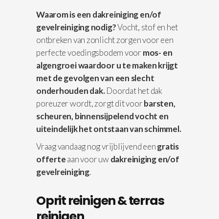
Waarom is een dakreiniging en/of
gevelreiniging nodig?
Vocht, stof en het
ontbreken van zonlicht zorgen voor een
perfecte voedingsbodem voor
mos- en
algengroei waardoor u te maken krijgt
met de gevolgen van een slecht
onderhouden dak.
Doordat het dak
poreuzer wordt, zorgt dit voor
barsten,
scheuren, binnensijpelend vocht en
uiteindelijk het ontstaan van schimmel.
Vraag vandaag nog vrijblijvend een
gratis
offerte
aan voor uw
dakreiniging en/of
gevelreiniging
.
Oprit reinigen & terras
reinigen