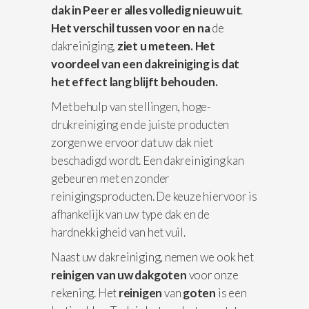
dak in Peer er alles volledig nieuw uit
.
Het verschil
tussen voor en na
de
dakreiniging,
ziet u meteen. Het
voordeel van een dakreiniging is dat
het effect lang blijft behouden.
Met behulp van stellingen, hoge-
drukreiniging en de juiste producten
zorgen we ervoor dat uw dak niet
beschadigd wordt. Een dakreiniging kan
gebeuren met en zonder
reinigingsproducten. De keuze hiervoor is
afhankelijk van uw type dak en de
hardnekkigheid van het vuil.
Naast uw dakreiniging, nemen we ook het
reinigen van uw dakgoten
voor onze
rekening. Het
reinigen
van
goten
is een