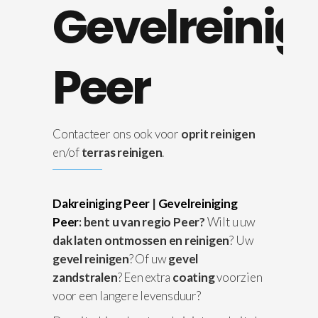
Gevelreinig
Peer
Contacteer ons ook voor
oprit reinigen
en/of
terras reinigen
.
Dakreiniging Peer
|
Gevelreiniging
Peer
: bent u van regio Peer?
Wilt u uw
dak laten ontmossen en reinigen
? Uw
gevel reinigen
? Of uw
gevel
zandstralen
? Een extra
coating
voorzien
voor een langere levensduur?