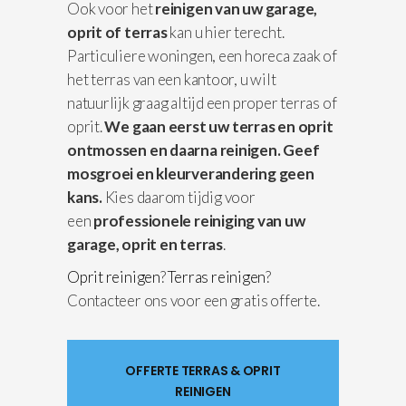
Ook voor het
reinigen van uw garage,
oprit of terras
kan u hier terecht.
Particuliere woningen, een horeca zaak of
het terras van een kantoor, u wilt
natuurlijk graag altijd een proper terras of
oprit.
We gaan eerst uw terras en oprit
ontmossen en daarna reinigen.
Geef
mosgroei en kleurverandering geen
kans.
Kies daarom tijdig voor
een
professionele reiniging van uw
garage, oprit en terras
.
Oprit reinigen
?
Terras reinigen
?
Contacteer ons voor een gratis offerte.
OFFERTE TERRAS & OPRIT
REINIGEN