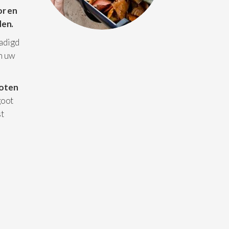
or en
den.
hadigd
an uw
oten
goot
st