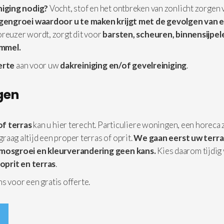
niging nodig?
Vocht, stof en het ontbreken van zonlicht zorgen
lgengroei waardoor u te maken krijgt met de gevolgen van 
reuzer wordt, zorgt dit voor
barsten, scheuren, binnensijpe
immel.
erte
aan voor uw
dakreiniging en/of gevelreiniging
.
igen
of terras
kan u hier terecht. Particuliere woningen, een horeca 
 graag altijd een proper terras of oprit.
We gaan eerst uw terra
mosgroei en kleurverandering geen kans.
Kies daarom tijdig
oprit en terras
.
s voor een gratis offerte.