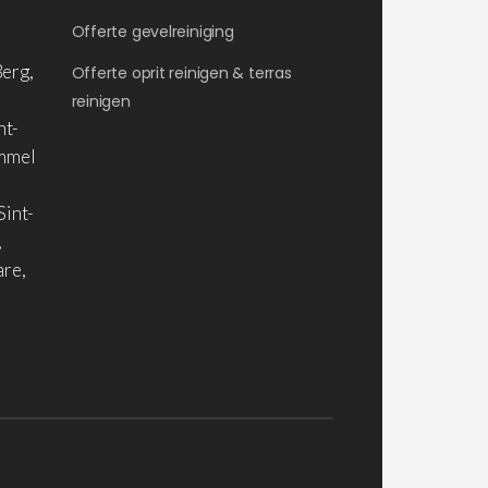
Offerte gevelreiniging
erg,
Offerte oprit reinigen & terras
reinigen
nt-
ommel
Sint-
,
are,