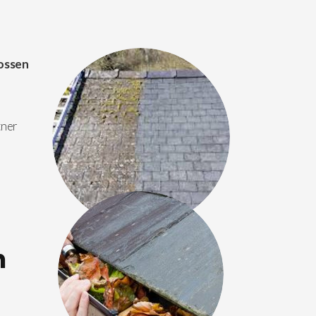
ossen
tner
n