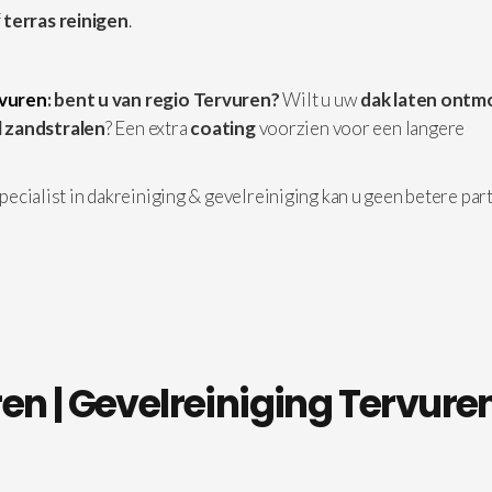
f
terras reinigen
.
rvuren
: bent u van regio Tervuren?
Wilt u uw
dak laten ontm
 zandstralen
? Een extra
coating
voorzien voor een langere
 specialist in dakreiniging & gevelreiniging kan u geen betere par
en | Gevelreiniging Tervure