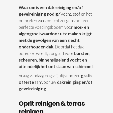
Waarom is een dakreiniging en/of
gevelreiniging nodig?
Vocht, stof en het
ontbreken van zonlicht zorgen voor een
perfecte voedingsbodem voor
mos- en
algengroei waardoor u te maken krijgt
met de gevolgen van een slecht
onderhouden dak.
Doordat het dak
poreuzer wordt, zorgt dit voor
barsten,
scheuren, binnensijpelend vocht en
uiteindelijk het ontstaan van schimmel.
Vraag vandaag nog vrijblijvend een
gratis
offerte
aan voor uw
dakreiniging en/of
gevelreiniging
.
Oprit reinigen & terras
reinigen