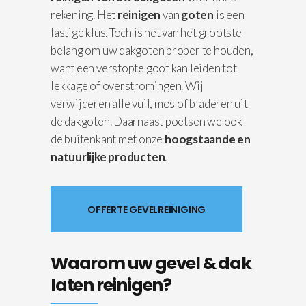
rekening. Het
reinigen
van
goten
is een
lastige klus. Toch is het van het grootste
belang om uw dakgoten proper te houden,
want een verstopte goot kan leiden tot
lekkage of overstromingen. Wij
verwijderen alle vuil, mos of bladeren uit
de dakgoten. Daarnaast poetsen we ook
de buitenkant met onze
hoogstaande en
natuurlijke producten
.
OFFERTE GEVELREINIGING
Waarom uw gevel & dak
laten reinigen?