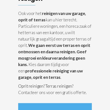
Ook voor het
reinigen van uw garage,
oprit of terras
kan u hier terecht.
Particuliere woningen, een horeca zaak of
het terras van een kantoor, u wilt
natuurlijk graag altijd een proper terras of
oprit.
We gaan eerst uw terras en oprit
ontmossen en daarna reinigen.
Geef
mosgroei en kleurverandering geen
kans.
Kies daarom tijdig voor
een
professionele reiniging van uw
garage, oprit en terras
.
Oprit reinigen
?
Terras reinigen
?
Contacteer ons voor een gratis offerte.