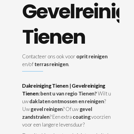
Gevelreinig
Tienen
Contacteer ons ook voor
oprit reinigen
en/of
terras reinigen
.
Dakreiniging Tienen
|
Gevelreiniging
Tienen
: bent u van regio Tienen?
Wilt u
uw
dak laten ontmossen en reinigen
?
Uw
gevel reinigen
? Of uw
gevel
zandstralen
? Een extra
coating
voorzien
voor een langere levensduur?