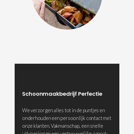
Schoonmaakbedrijf Perfectie
We verzorgen alles tot in de puntjes en
onderhouden een persoonlijk contact met
onze klanten. Vakmanschap, een snelle
uitvoering en een vertrouwelijke aanpak