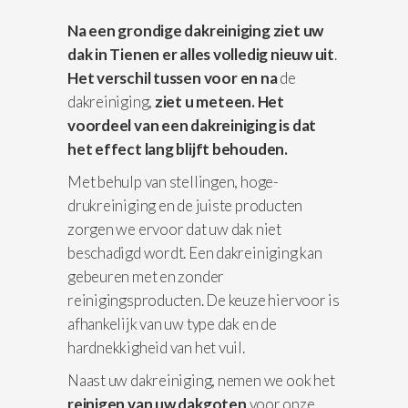
Na een grondige dakreiniging ziet uw
dak in Tienen er alles volledig nieuw uit
.
Het verschil
tussen voor en na
de
dakreiniging,
ziet u meteen. Het
voordeel van een dakreiniging is dat
het effect lang blijft behouden.
Met behulp van stellingen, hoge-
drukreiniging en de juiste producten
zorgen we ervoor dat uw dak niet
beschadigd wordt. Een dakreiniging kan
gebeuren met en zonder
reinigingsproducten. De keuze hiervoor is
afhankelijk van uw type dak en de
hardnekkigheid van het vuil.
Naast uw dakreiniging, nemen we ook het
reinigen van uw dakgoten
voor onze