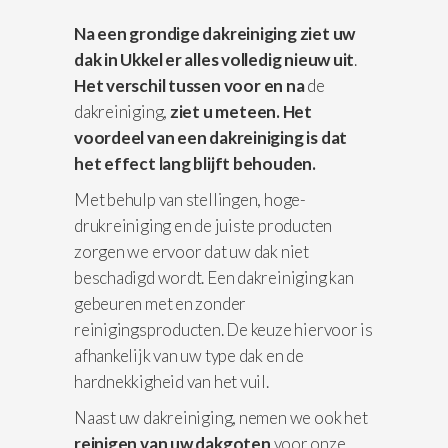
Na een grondige dakreiniging ziet uw
dak in Ukkel er alles volledig nieuw uit
.
Het verschil
tussen voor en na
de
dakreiniging,
ziet u meteen. Het
voordeel van een dakreiniging is dat
het effect lang blijft behouden.
Met behulp van stellingen, hoge-
drukreiniging en de juiste producten
zorgen we ervoor dat uw dak niet
beschadigd wordt. Een dakreiniging kan
gebeuren met en zonder
reinigingsproducten. De keuze hiervoor is
afhankelijk van uw type dak en de
hardnekkigheid van het vuil.
Naast uw dakreiniging, nemen we ook het
reinigen van uw dakgoten
voor onze