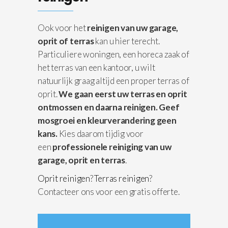
Ook voor het
reinigen van uw garage,
oprit of terras
kan u hier terecht.
Particuliere woningen, een horeca zaak of
het terras van een kantoor, u wilt
natuurlijk graag altijd een proper terras of
oprit.
We gaan eerst uw terras en oprit
ontmossen en daarna reinigen.
Geef
mosgroei en kleurverandering geen
kans.
Kies daarom tijdig voor
een
professionele reiniging van uw
garage, oprit en terras
.
Oprit reinigen
?
Terras reinigen
?
Contacteer ons voor een gratis offerte.