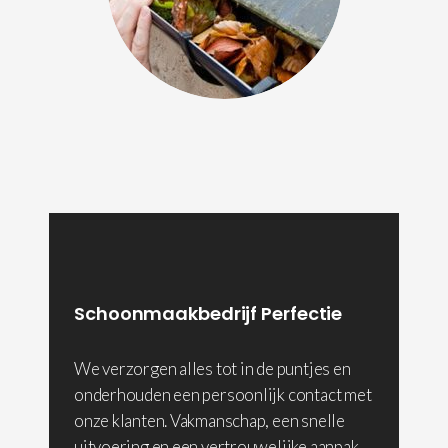
Schoonmaakbedrijf Perfectie
We verzorgen alles tot in de puntjes en
onderhouden een persoonlijk contact met
onze klanten. Vakmanschap, een snelle
uitvoering en een vertrouwelijke aanpak