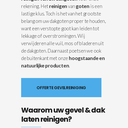
rekening. Het
reinigen
van
goten
is een
lastige klus. Toch is het van het grootste
belang om uw dakgoten proper te houden,
want een verstopte goot kan leiden tot
lekkage of overstromingen. Wij
verwijderen alle vuil, mos of bladeren uit
de dakgoten. Daarnaast poetsen we ook
de buitenkant met onze
hoogstaande en
natuurlijke producten
.
OFFERTE GEVELREINIGING
Waarom uw gevel & dak
laten reinigen?