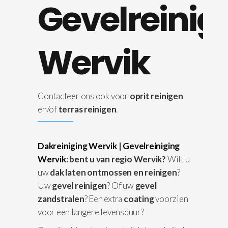
Gevelreinig
Wervik
Contacteer ons ook voor
oprit reinigen
en/of
terras reinigen
.
Dakreiniging Wervik
|
Gevelreiniging
Wervik
: bent u van regio Wervik?
Wilt u
uw
dak laten ontmossen en reinigen
?
Uw
gevel reinigen
? Of uw
gevel
zandstralen
? Een extra
coating
voorzien
voor een langere levensduur?