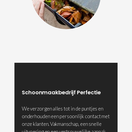
Schoonmaakbedrijf Perfectie
We verzorgen alles tot in de puntjes en
onderhouden een persoonlijk contact met
onze klanten. Vakmanschap, een snelle
uitvoering en een vertrouwelijke aanpak