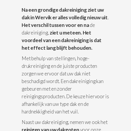
Na een grondige dakreiniging ziet uw
dak in Wervik er alles volledig nieuw uit
.
Het verschil
tussen voor en na
de
dakreiniging,
ziet u meteen. Het
voordeel van een dakreiniging is dat
het effect lang blijft behouden.
Met behulp van stellingen, hoge-
drukreiniging en de juiste producten
zorgen we ervoor dat uw dak niet
beschadigd wordt. Een dakreiniging kan
gebeuren met en zonder
reinigingsproducten. De keuze hiervoor is
afhankelijk van uw type dak en de
hardnekkigheid van het vuil.
Naast uw dakreiniging, nemen we ook het
reinigen van uw dakgoten
voor onze