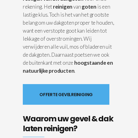
rekening. Het
reinigen
van
goten
is een
lastige klus. Toch is het van het grootste
belang om uw dakgoten proper te houden,
want een verstopte goot kan leiden tot
lekkage of overstromingen. Wij
verwijderen alle vuil, mos of bladeren uit
de dakgoten. Daarnaast poetsen we ook
de buitenkant met onze
hoogstaande en
natuurlijke producten
.
OFFERTE GEVELREINIGING
Waarom uw gevel & dak
laten reinigen?