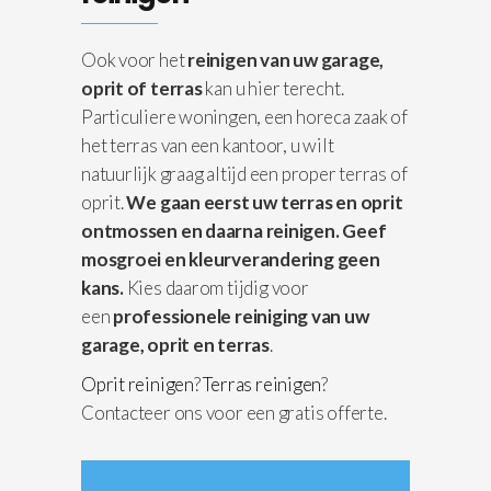
Ook voor het
reinigen van uw garage,
oprit of terras
kan u hier terecht.
Particuliere woningen, een horeca zaak of
het terras van een kantoor, u wilt
natuurlijk graag altijd een proper terras of
oprit.
We gaan eerst uw terras en oprit
ontmossen en daarna reinigen.
Geef
mosgroei en kleurverandering geen
kans.
Kies daarom tijdig voor
een
professionele reiniging van uw
garage, oprit en terras
.
Oprit reinigen
?
Terras reinigen
?
Contacteer ons voor een gratis offerte.