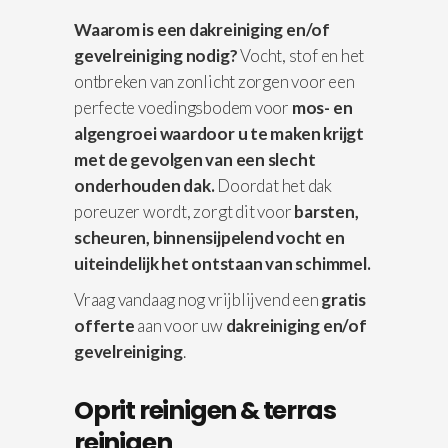
Waarom is een dakreiniging en/of
gevelreiniging nodig?
Vocht, stof en het
ontbreken van zonlicht zorgen voor een
perfecte voedingsbodem voor
mos- en
algengroei waardoor u te maken krijgt
met de gevolgen van een slecht
onderhouden dak.
Doordat het dak
poreuzer wordt, zorgt dit voor
barsten,
scheuren, binnensijpelend vocht en
uiteindelijk het ontstaan van schimmel.
Vraag vandaag nog vrijblijvend een
gratis
offerte
aan voor uw
dakreiniging en/of
gevelreiniging
.
Oprit reinigen & terras
reinigen