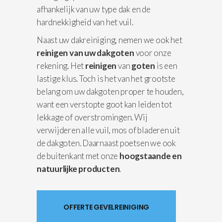
afhankelijk van uw type dak en de
hardnekkigheid van het vuil.
Naast uw dakreiniging, nemen we ook het
reinigen van uw dakgoten
voor onze
rekening. Het
reinigen
van
goten
is een
lastige klus. Toch is het van het grootste
belang om uw dakgoten proper te houden,
want een verstopte goot kan leiden tot
lekkage of overstromingen. Wij
verwijderen alle vuil, mos of bladeren uit
de dakgoten. Daarnaast poetsen we ook
de buitenkant met onze
hoogstaande en
natuurlijke producten
.
OFFERTE GEVELREINIGING