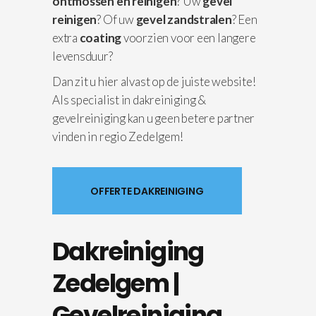
ontmossen en reinigen
? Uw
gevel
reinigen
? Of uw
gevel zandstralen
? Een
extra
coating
voorzien voor een langere
levensduur?
Dan zit u hier alvast op de juiste website!
Als specialist in dakreiniging &
gevelreiniging kan u geen betere partner
vinden in regio Zedelgem!
OFFERTE DAKREINIGING
Dakreiniging
Zedelgem |
Gevelreiniging