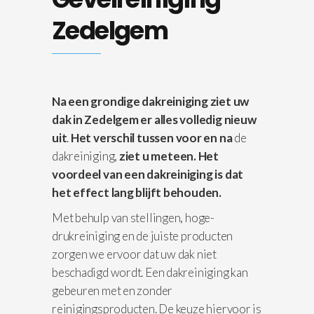
Zedelgem
Na een grondige dakreiniging ziet uw
dak in Zedelgem er alles volledig nieuw
uit
.
Het verschil
tussen voor en na
de
dakreiniging,
ziet u meteen. Het
voordeel van een dakreiniging is dat
het effect lang blijft behouden.
Met behulp van stellingen, hoge-
drukreiniging en de juiste producten
zorgen we ervoor dat uw dak niet
beschadigd wordt. Een dakreiniging kan
gebeuren met en zonder
reinigingsproducten. De keuze hiervoor is