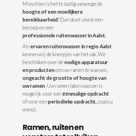
Misschien is het te lastig vanwege de
hoogte of een moeilijkere
bereikbaarheid
? Dan doet u best een
beroep on een
professionele
ruitenwasser in Aalst.
Als
ervaren ruitenwasser in regio Aalst
kennen wij de kneepjes van het vak. We
beschikken over de
nodige apparatuur
en producten
om uw ramen te wassen,
ongeacht de grootte of hoogte van
uw ramen
. Uw ramen laten wassen is
mogelijk voor een
éénmalige opdracht
of voor een
periodieke opdracht,
zoals u
wenst.
Ramen, ruiten en