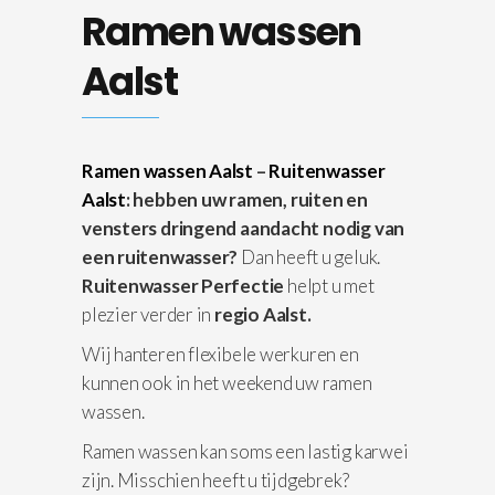
Ramen wassen
Aalst
Ramen wassen Aalst
–
Ruitenwasser
Aalst
: hebben uw ramen, ruiten en
vensters dringend aandacht nodig van
een ruitenwasser?
Dan heeft u geluk.
Ruitenwasser Perfectie
helpt u met
plezier verder in
regio Aalst.
Wij hanteren flexibele werkuren en
kunnen ook in het weekend uw ramen
wassen.
Ramen wassen kan soms een lastig karwei
zijn. Misschien heeft u tijdgebrek?