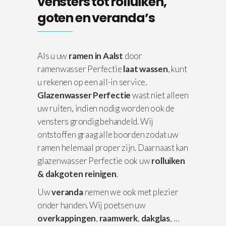
vensters tot rolluiken,
goten en veranda’s
Als u uw
ramen in Aalst
door
ramenwasser Perfectie
laat wassen
, kunt
u rekenen op een all-in service.
Glazenwasser Perfectie
wast niet alleen
uw ruiten, indien nodig worden ook de
vensters grondig behandeld. Wij
ontstoffen graag alle boorden zodat uw
ramen helemaal proper zijn. Daarnaast kan
glazenwasser Perfectie ook uw
rolluiken
& dakgoten reinigen
.
Uw
veranda
nemen we ook met plezier
onder handen. Wij poetsen uw
overkappingen
,
raamwerk
,
dakglas
, …