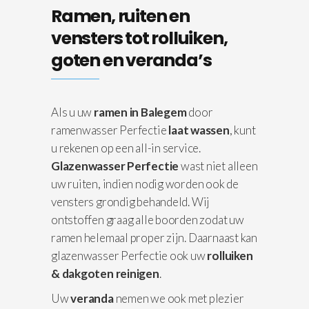
Ramen, ruiten en
vensters tot rolluiken,
goten en veranda’s
Als u uw
ramen in Balegem
door
ramenwasser Perfectie
laat wassen
, kunt
u rekenen op een all-in service.
Glazenwasser Perfectie
wast niet alleen
uw ruiten, indien nodig worden ook de
vensters grondig behandeld. Wij
ontstoffen graag alle boorden zodat uw
ramen helemaal proper zijn. Daarnaast kan
glazenwasser Perfectie ook uw
rolluiken
& dakgoten reinigen
.
Uw
veranda
nemen we ook met plezier