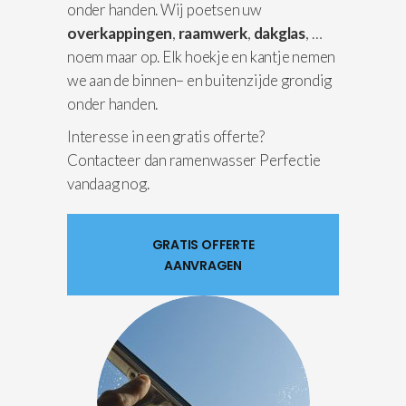
onder handen. Wij poetsen uw
overkappingen
,
raamwerk
,
dakglas
, …
noem maar op. Elk hoekje en kantje nemen
we aan de binnen– en buitenzijde grondig
onder handen.
Interesse in een gratis offerte?
Contacteer dan ramenwasser Perfectie
vandaag nog.
GRATIS OFFERTE
AANVRAGEN