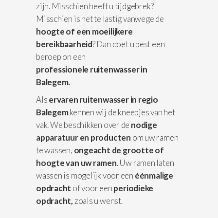
zijn. Misschien heeft u tijdgebrek?
Misschien is het te lastig vanwege de
hoogte of een moeilijkere
bereikbaarheid
? Dan doet u best een
beroep on een
professionele
ruitenwasser in
Balegem.
Als
ervaren ruitenwasser in regio
Balegem
kennen wij de kneepjes van het
vak. We beschikken over de
nodige
apparatuur
en producten
om uw ramen
te wassen,
ongeacht de grootte of
hoogte van uw ramen
. Uw ramen laten
wassen is mogelijk voor een
éénmalige
opdracht
of voor een
periodieke
opdracht,
zoals u wenst.