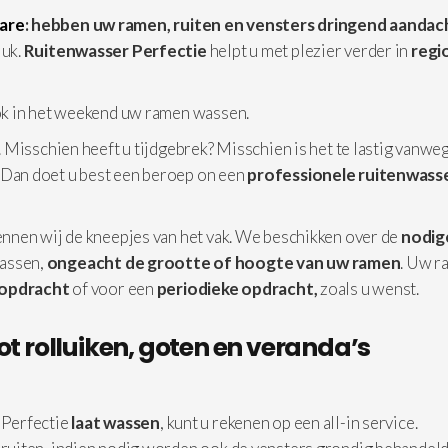
are
: hebben uw ramen, ruiten en vensters dringend aandac
luk.
Ruitenwasser Perfectie
helpt u met plezier verder in
regi
ok in het weekend uw ramen wassen.
 Misschien heeft u tijdgebrek? Misschien is het te lastig vanwe
 Dan doet u best een beroep on een
professionele
ruitenwasse
nnen wij de kneepjes van het vak. We beschikken over de
nodig
assen,
ongeacht de grootte of hoogte van uw ramen
. Uw r
 opdracht
of voor een
periodieke opdracht,
zoals u wenst.
ot rolluiken, goten en veranda’s
Perfectie
laat wassen
, kunt u rekenen op een all-in service.