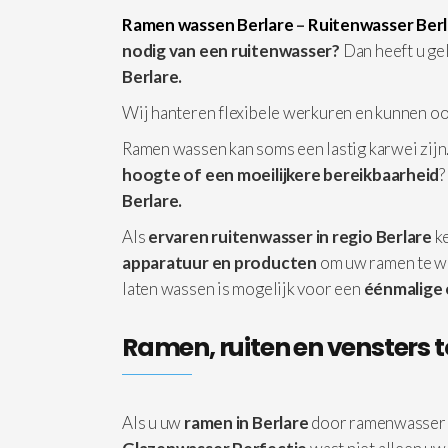
Ramen wassen Berlare
–
Ruitenwasser Berl
nodig van een ruitenwasser?
Dan heeft u ge
Berlare.
Wij hanteren flexibele werkuren en kunnen o
Ramen wassen kan soms een lastig karwei zijn.
hoogte of een moeilijkere bereikbaarheid
?
Berlare.
Als
ervaren ruitenwasser in regio Berlare
ke
apparatuur
en producten
om uw ramen te w
laten wassen is mogelijk voor een
éénmalige
Ramen, ruiten en vensters t
Als u uw
ramen in Berlare
door ramenwasser 