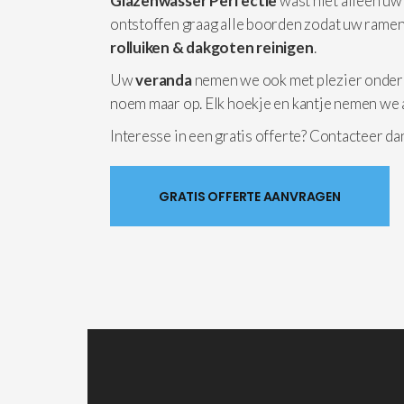
Glazenwasser Perfectie
wast niet alleen uw
ontstoffen graag alle boorden zodat uw ramen
rolluiken & dakgoten reinigen
.
Uw
veranda
nemen we ook met plezier onder
noem maar op. Elk hoekje en kantje nemen we 
Interesse in een gratis offerte? Contacteer d
GRATIS OFFERTE AANVRAGEN