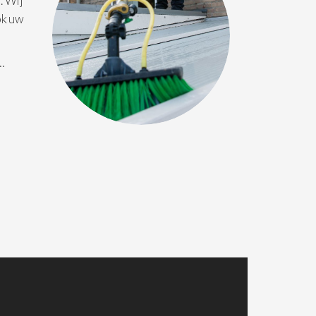
. Wij
ok uw
 …