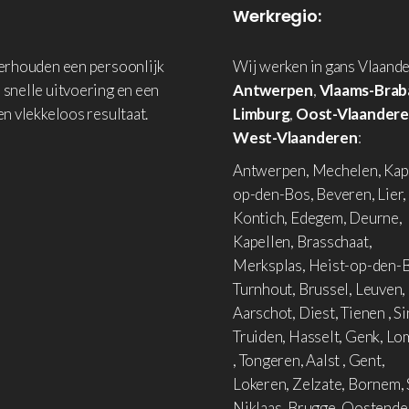
Werkregio:
derhouden een persoonlijk
Wij werken in gans Vlaande
 snelle uitvoering en een
Antwerpen
,
Vlaams-Brab
en vlekkeloos resultaat.
Limburg
,
Oost-Vlaander
West-Vlaanderen
:
Antwerpen, Mechelen, Kap
op-den-Bos, Beveren, Lier,
Kontich, Edegem, Deurne,
Kapellen, Brasschaat,
Merksplas, Heist-op-den-B
Turnhout, Brussel, Leuven,
Aarschot, Diest, Tienen , Si
Truiden, Hasselt, Genk, L
, Tongeren, Aalst , Gent,
Lokeren, Zelzate, Bornem, 
Niklaas, Brugge, Oostende