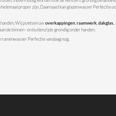
 ruiten, indien nodig worden ook de vensters grondig behandeld
 helemaal proper zijn. Daarnaast kan glazenwasser Perfectie o
 handen. Wij poetsen uw
overkappingen
,
raamwerk
,
dakglas
,
aan de binnen– en buitenzijde grondig onder handen.
an ramenwasser Perfectie vandaag nog.