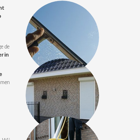
ht
o
ge de
r in
e
amen