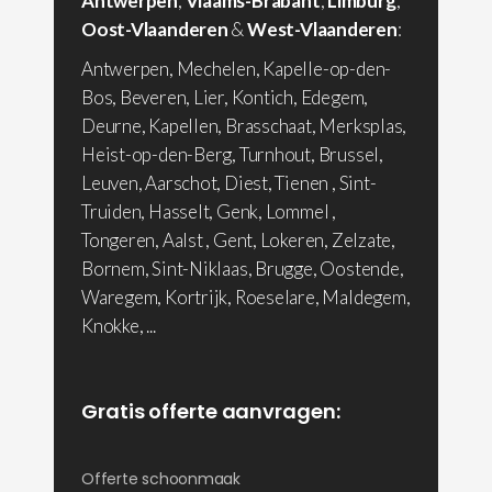
Antwerpen
,
Vlaams-Brabant
,
Limburg
,
Oost-Vlaanderen
&
West-Vlaanderen
:
Antwerpen, Mechelen, Kapelle-op-den-
Bos, Beveren, Lier, Kontich, Edegem,
Deurne, Kapellen, Brasschaat, Merksplas,
Heist-op-den-Berg, Turnhout, Brussel,
Leuven, Aarschot, Diest, Tienen , Sint-
Truiden, Hasselt, Genk, Lommel ,
Tongeren, Aalst , Gent, Lokeren, Zelzate,
Bornem, Sint-Niklaas, Brugge, Oostende,
Waregem, Kortrijk, Roeselare, Maldegem,
Knokke, ...
Gratis offerte aanvragen:
Offerte schoonmaak