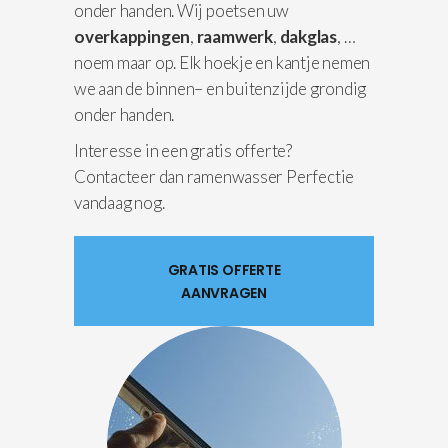
onder handen. Wij poetsen uw
overkappingen
,
raamwerk
,
dakglas
, …
noem maar op. Elk hoekje en kantje nemen
we aan de binnen– en buitenzijde grondig
onder handen.
Interesse in een gratis offerte?
Contacteer dan ramenwasser Perfectie
vandaag nog.
GRATIS OFFERTE
AANVRAGEN