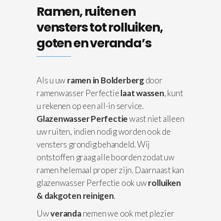
Ramen, ruiten en
vensters tot rolluiken,
goten en veranda’s
Als u uw
ramen in Bolderberg
door
ramenwasser Perfectie
laat wassen
, kunt
u rekenen op een all-in service.
Glazenwasser Perfectie
wast niet alleen
uw ruiten, indien nodig worden ook de
vensters grondig behandeld. Wij
ontstoffen graag alle boorden zodat uw
ramen helemaal proper zijn. Daarnaast kan
glazenwasser Perfectie ook uw
rolluiken
& dakgoten reinigen
.
Uw
veranda
nemen we ook met plezier