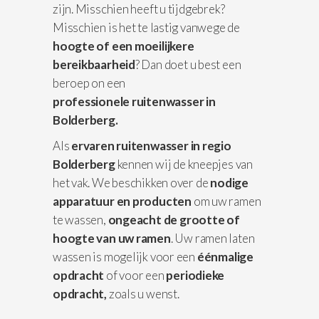
zijn. Misschien heeft u tijdgebrek?
Misschien is het te lastig vanwege de
hoogte of een moeilijkere
bereikbaarheid
? Dan doet u best een
beroep on een
professionele
ruitenwasser in
Bolderberg.
Als
ervaren ruitenwasser in regio
Bolderberg
kennen wij de kneepjes van
het vak. We beschikken over de
nodige
apparatuur
en producten
om uw ramen
te wassen,
ongeacht de grootte of
hoogte van uw ramen
. Uw ramen laten
wassen is mogelijk voor een
éénmalige
opdracht
of voor een
periodieke
opdracht,
zoals u wenst.