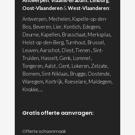
Antwerpen
,
Vlaams-Brabant
,
Limburg
,
Oost-Vlaanderen
&
West-Vlaanderen
:
Antwerpen, Mechelen, Kapelle-op-den-
Bos, Beveren, Lier, Kontich, Edegem,
Deurne, Kapellen, Brasschaat, Merksplas,
Heist-op-den-Berg, Turnhout, Brussel,
Leuven, Aarschot, Diest, Tienen , Sint-
Truiden, Hasselt, Genk, Lommel ,
Tongeren, Aalst , Gent, Lokeren, Zelzate,
Bornem, Sint-Niklaas, Brugge, Oostende,
Waregem, Kortrijk, Roeselare, Maldegem,
Knokke, ...
Gratis offerte aanvragen:
Offerte schoonmaak