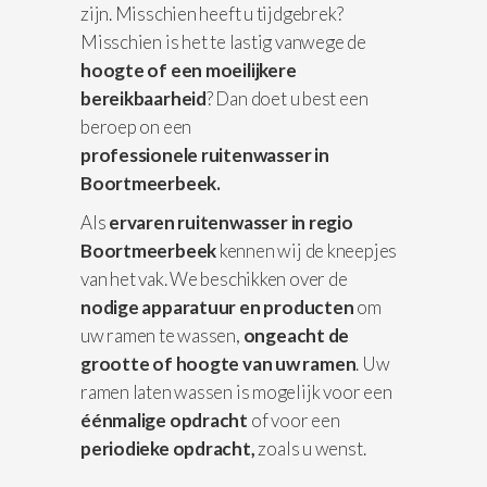
zijn. Misschien heeft u tijdgebrek?
Misschien is het te lastig vanwege de
hoogte of een moeilijkere
bereikbaarheid
? Dan doet u best een
beroep on een
professionele
ruitenwasser in
Boortmeerbeek.
Als
ervaren ruitenwasser in regio
Boortmeerbeek
kennen wij de kneepjes
van het vak. We beschikken over de
nodige apparatuur
en producten
om
uw ramen te wassen,
ongeacht de
grootte of hoogte van uw ramen
. Uw
ramen laten wassen is mogelijk voor een
éénmalige opdracht
of voor een
periodieke opdracht,
zoals u wenst.