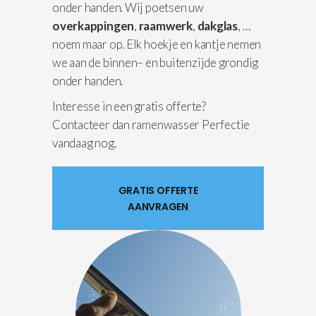
onder handen. Wij poetsen uw
overkappingen
,
raamwerk
,
dakglas
, …
noem maar op. Elk hoekje en kantje nemen
we aan de binnen– en buitenzijde grondig
onder handen.
Interesse in een gratis offerte?
Contacteer dan ramenwasser Perfectie
vandaag nog.
GRATIS OFFERTE
AANVRAGEN