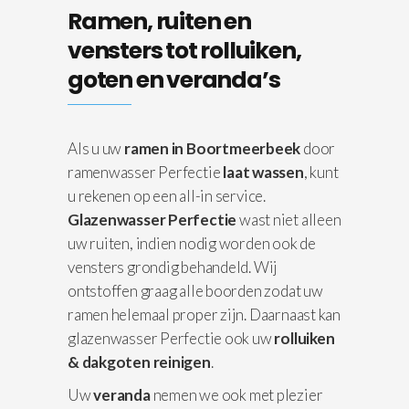
Ramen, ruiten en
vensters tot rolluiken,
goten en veranda’s
Als u uw
ramen in Boortmeerbeek
door
ramenwasser Perfectie
laat wassen
, kunt
u rekenen op een all-in service.
Glazenwasser Perfectie
wast niet alleen
uw ruiten, indien nodig worden ook de
vensters grondig behandeld. Wij
ontstoffen graag alle boorden zodat uw
ramen helemaal proper zijn. Daarnaast kan
glazenwasser Perfectie ook uw
rolluiken
& dakgoten reinigen
.
Uw
veranda
nemen we ook met plezier