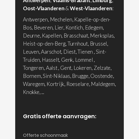
Antwerpen
,
Vlaams-Brabant
,
Limburg
,
Oost-Vlaanderen
&
West-Vlaanderen
:
Antwerpen, Mechelen, Kapelle-op-den-
Bos, Beveren, Lier, Kontich, Edegem,
Deurne, Kapellen, Brasschaat, Merksplas,
Heist-op-den-Berg, Turnhout, Brussel,
Leuven, Aarschot, Diest, Tienen , Sint-
Truiden, Hasselt, Genk, Lommel ,
Tongeren, Aalst , Gent, Lokeren, Zelzate,
Bornem, Sint-Niklaas, Brugge, Oostende,
Waregem, Kortrijk, Roeselare, Maldegem,
Knokke, ...
Gratis offerte aanvragen:
Offerte schoonmaak