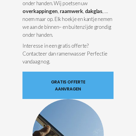
onder handen. Wij poetsen uw
overkappingen
,
raamwerk
,
dakglas
, …
noem maar op. Elk hoekje en kantje nemen
we aan de binnen– en buitenzijde grondig
onder handen.
Interesse in een gratis offerte?
Contacteer dan ramenwasser Perfectie
vandaag nog.
GRATIS OFFERTE
AANVRAGEN