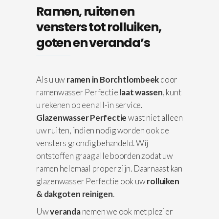
Ramen, ruiten en
vensters tot rolluiken,
goten en veranda’s
Als u uw
ramen in Borchtlombeek
door
ramenwasser Perfectie
laat wassen
, kunt
u rekenen op een all-in service.
Glazenwasser Perfectie
wast niet alleen
uw ruiten, indien nodig worden ook de
vensters grondig behandeld. Wij
ontstoffen graag alle boorden zodat uw
ramen helemaal proper zijn. Daarnaast kan
glazenwasser Perfectie ook uw
rolluiken
& dakgoten reinigen
.
Uw
veranda
nemen we ook met plezier