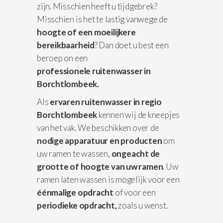
zijn. Misschien heeft u tijdgebrek?
Misschien is het te lastig vanwege de
hoogte of een moeilijkere
bereikbaarheid
? Dan doet u best een
beroep on een
professionele
ruitenwasser in
Borchtlombeek.
Als
ervaren ruitenwasser in regio
Borchtlombeek
kennen wij de kneepjes
van het vak. We beschikken over de
nodige apparatuur
en producten
om
uw ramen te wassen,
ongeacht de
grootte of hoogte van uw ramen
. Uw
ramen laten wassen is mogelijk voor een
éénmalige opdracht
of voor een
periodieke opdracht,
zoals u wenst.