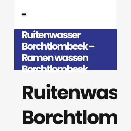
Ruitenwasser
Borchtlombeek –
Ramen wassen
Borchtlombeek
Ruitenwass
Borchtlomb