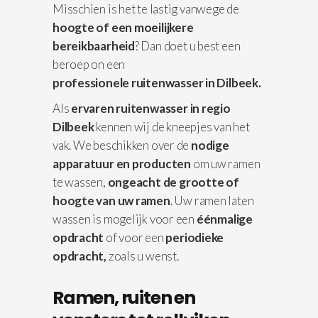
Misschien is het te lastig vanwege de
hoogte of een moeilijkere
bereikbaarheid
? Dan doet u best een
beroep on een
professionele
ruitenwasser in Dilbeek.
Als
ervaren ruitenwasser in regio
Dilbeek
kennen wij de kneepjes van het
vak. We beschikken over de
nodige
apparatuur
en producten
om uw ramen
te wassen,
ongeacht de grootte of
hoogte van uw ramen
. Uw ramen laten
wassen is mogelijk voor een
éénmalige
opdracht
of voor een
periodieke
opdracht,
zoals u wenst.
Ramen, ruiten en