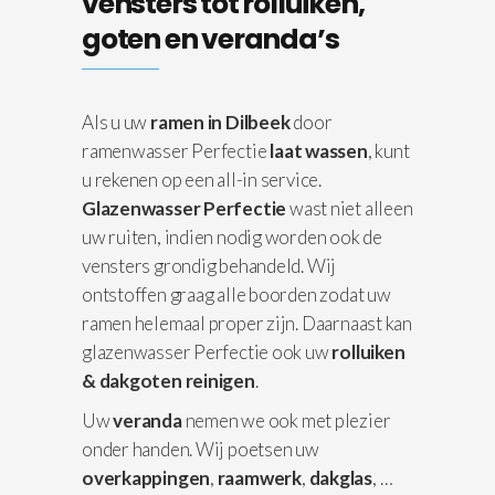
vensters tot rolluiken,
goten en veranda’s
Als u uw
ramen in Dilbeek
door
ramenwasser Perfectie
laat wassen
, kunt
u rekenen op een all-in service.
Glazenwasser Perfectie
wast niet alleen
uw ruiten, indien nodig worden ook de
vensters grondig behandeld. Wij
ontstoffen graag alle boorden zodat uw
ramen helemaal proper zijn. Daarnaast kan
glazenwasser Perfectie ook uw
rolluiken
& dakgoten reinigen
.
Uw
veranda
nemen we ook met plezier
onder handen. Wij poetsen uw
overkappingen
,
raamwerk
,
dakglas
, …