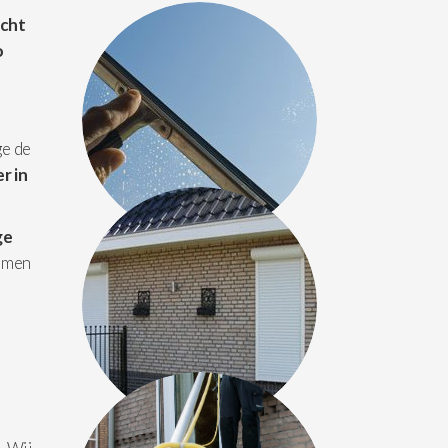
acht
o
ge de
r in
ge
amen