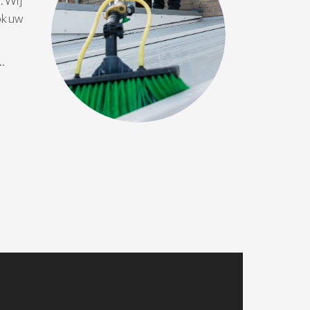
. Wij
ok uw
 …