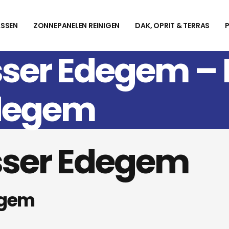
SSEN
ZONNEPANELEN REINIGEN
DAK, OPRIT & TERRAS
sser Edegem –
degem
sser Edegem
egem