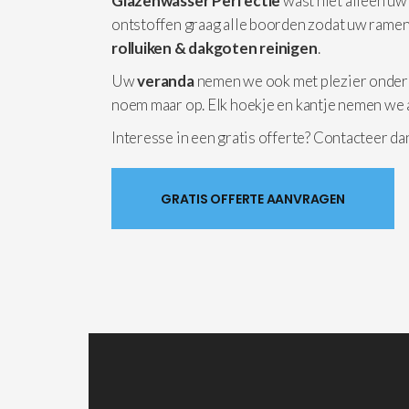
Glazenwasser Perfectie
wast niet alleen uw
ontstoffen graag alle boorden zodat uw ramen
rolluiken & dakgoten reinigen
.
Uw
veranda
nemen we ook met plezier onder
noem maar op. Elk hoekje en kantje nemen we 
Interesse in een gratis offerte? Contacteer d
GRATIS OFFERTE AANVRAGEN