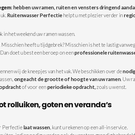
degem
: hebben uw ramen, ruiten en vensters dringend aand
luk.
Ruitenwasser Perfectie
helpt u met plezier verder in
regi
ok in het weekend uw ramen wassen.
 Misschien heeft u tijdgebrek? Misschien is het te lastig vanwe
 Dan doet u best een beroep on een
professionele
ruitenwasse
ennen wij de kneepjes van het vak. We beschikken over de
nodi
assen,
ongeacht de grootte of hoogte van uw ramen
. Uw r
 opdracht
of voor een
periodieke opdracht,
zoals u wenst.
ot rolluiken, goten en veranda’s
 Perfectie
laat wassen
, kunt u rekenen op een all-in service.