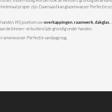
 ruiten, indien nodig worden ook de vensters grondig behandeld
 helemaal proper zijn. Daarnaast kan glazenwasser Perfectie o
 handen. Wij poetsen uw
overkappingen
,
raamwerk
,
dakglas
,
aan de binnen– en buitenzijde grondig onder handen.
an ramenwasser Perfectie vandaag nog.