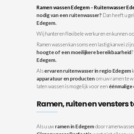
Ramen wassen Edegem
–
Ruitenwasser E
nodig van een ruitenwasser?
Dan heeft u ge
Edegem.
Wij hanteren flexibele werkuren en kunnen o
Ramen wassen kan soms een lastig karwei zijn.
hoogte of een moeilijkere bereikbaarheid
?
Edegem.
Als
ervaren ruitenwasser in regio Edegem
k
apparatuur
en producten
om uw ramen te w
laten wassen is mogelijk voor een
éénmalige
Ramen, ruiten en vensters t
Als u uw
ramen in Edegem
door ramenwasser