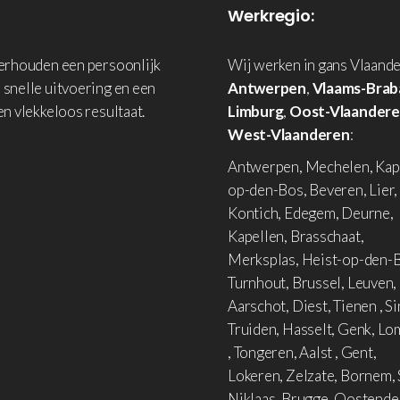
Werkregio:
derhouden een persoonlijk
Wij werken in gans Vlaande
 snelle uitvoering en een
Antwerpen
,
Vlaams-Brab
en vlekkeloos resultaat.
Limburg
,
Oost-Vlaander
West-Vlaanderen
:
Antwerpen, Mechelen, Kap
op-den-Bos, Beveren, Lier,
Kontich, Edegem, Deurne,
Kapellen, Brasschaat,
Merksplas, Heist-op-den-B
Turnhout, Brussel, Leuven,
Aarschot, Diest, Tienen , Si
Truiden, Hasselt, Genk, L
, Tongeren, Aalst , Gent,
Lokeren, Zelzate, Bornem, 
Niklaas, Brugge, Oostende