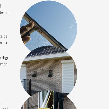
d
der in
ge de
r in
odige
amen
.