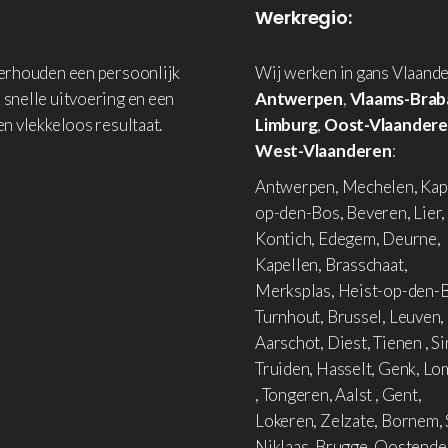
Werkregio:
derhouden een persoonlijk
Wij werken in gans Vlaande
 snelle uitvoering en een
Antwerpen
,
Vlaams-Brab
en vlekkeloos resultaat.
Limburg
,
Oost-Vlaander
West-Vlaanderen
:
Antwerpen, Mechelen, Kap
op-den-Bos, Beveren, Lier,
Kontich, Edegem, Deurne,
Kapellen, Brasschaat,
Merksplas, Heist-op-den-B
Turnhout, Brussel, Leuven,
Aarschot, Diest, Tienen , Si
Truiden, Hasselt, Genk, L
, Tongeren, Aalst , Gent,
Lokeren, Zelzate, Bornem, 
Niklaas, Brugge, Oostende