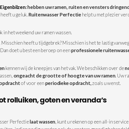
Eigenbilzen
: hebben uw ramen, ruiten en vensters dringen
heeft u geluk.
Ruitenwasser Perfectie
helpt u met plezier ver
ok in het weekend uw ramen wassen.
 Misschien heeft u tijdgebrek? Misschien is het te lastig vanwe
 Dan doet u best een beroep on een
professionele
ruitenwasse
zen
kennen wij de kneepjes van het vak. We beschikken over de
n
assen,
ongeacht de grootte of hoogte van uw ramen
. Uw r
 opdracht
of voor een
periodieke opdracht,
zoals u wenst.
ot rolluiken, goten en veranda’s
ser Perfectie
laat wassen
, kunt u rekenen op een all-in service