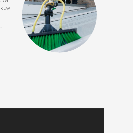
. Wij
ok uw
 …