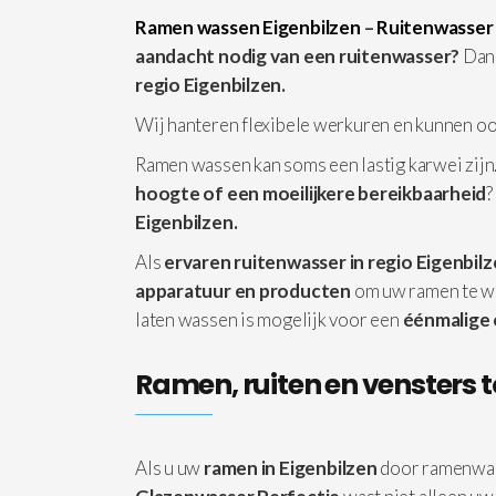
Ramen wassen Eigenbilzen
–
Ruitenwasser 
aandacht nodig van een ruitenwasser?
Dan 
regio Eigenbilzen.
Wij hanteren flexibele werkuren en kunnen o
Ramen wassen kan soms een lastig karwei zijn.
hoogte of een moeilijkere bereikbaarheid
?
Eigenbilzen.
Als
ervaren ruitenwasser in regio Eigenbil
apparatuur
en producten
om uw ramen te w
laten wassen is mogelijk voor een
éénmalige
Ramen, ruiten en vensters t
Als u uw
ramen in Eigenbilzen
door ramenwas