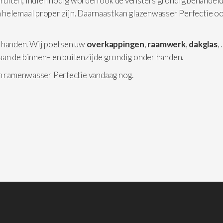
 ruiten, indien nodig worden ook de vensters grondig behandeld
 helemaal proper zijn. Daarnaast kan glazenwasser Perfectie o
 handen. Wij poetsen uw
overkappingen
,
raamwerk
,
dakglas
,
aan de binnen– en buitenzijde grondig onder handen.
an ramenwasser Perfectie vandaag nog.