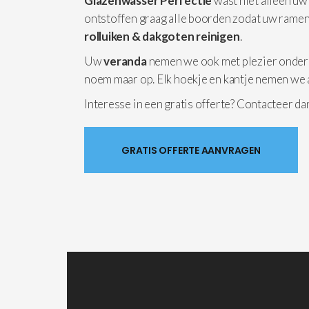
Glazenwasser Perfectie
wast niet alleen uw
ontstoffen graag alle boorden zodat uw ramen
rolluiken & dakgoten reinigen
.
Uw
veranda
nemen we ook met plezier onder
noem maar op. Elk hoekje en kantje nemen we 
Interesse in een gratis offerte? Contacteer d
GRATIS OFFERTE AANVRAGEN