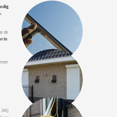
nodig
e.
ge de
r in
amen
. Wij