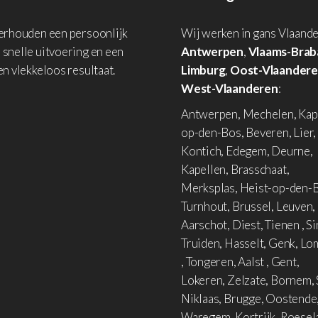
derhouden een persoonlijk
Wij werken in gans Vlaande
 snelle uitvoering en een
Antwerpen
,
Vlaams-Brab
en vlekkeloos resultaat.
Limburg
,
Oost-Vlaander
West-Vlaanderen
:
Antwerpen, Mechelen, Kap
op-den-Bos, Beveren, Lier,
Kontich, Edegem, Deurne,
Kapellen, Brasschaat,
Merksplas, Heist-op-den-B
Turnhout, Brussel, Leuven,
Aarschot, Diest, Tienen , Si
Truiden, Hasselt, Genk, L
, Tongeren, Aalst , Gent,
Lokeren, Zelzate, Bornem, 
Niklaas, Brugge, Oostende
Waregem, Kortrijk, Roesel