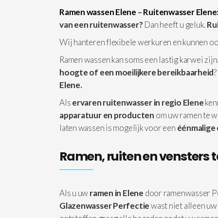
Ramen wassen Elene
–
Ruitenwasser Elene
van een ruitenwasser?
Dan heeft u geluk.
Ru
Wij hanteren flexibele werkuren en kunnen o
Ramen wassen kan soms een lastig karwei zijn.
hoogte of een moeilijkere bereikbaarheid
?
Elene.
Als
ervaren ruitenwasser in regio Elene
kenn
apparatuur
en producten
om uw ramen te w
laten wassen is mogelijk voor een
éénmalige
Ramen, ruiten en vensters t
Als u uw
ramen in Elene
door ramenwasser P
Glazenwasser Perfectie
wast niet alleen uw