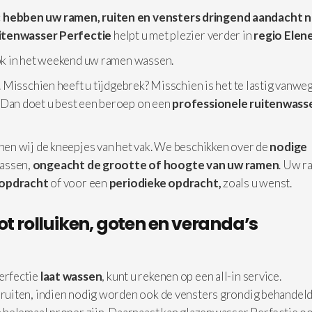
: hebben uw ramen, ruiten en vensters dringend aandacht 
itenwasser Perfectie
helpt u met plezier verder in
regio Elen
ok in het weekend uw ramen wassen.
 Misschien heeft u tijdgebrek? Misschien is het te lastig vanwe
 Dan doet u best een beroep on een
professionele
ruitenwasse
en wij de kneepjes van het vak. We beschikken over de
nodige
assen,
ongeacht de grootte of hoogte van uw ramen
. Uw r
 opdracht
of voor een
periodieke opdracht,
zoals u wenst.
ot rolluiken, goten en veranda’s
erfectie
laat wassen
, kunt u rekenen op een all-in service.
 ruiten, indien nodig worden ook de vensters grondig behandeld