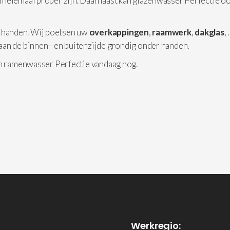
 helemaal proper zijn. Daarnaast kan glazenwasser Perfectie o
 handen. Wij poetsen uw
overkappingen
,
raamwerk
,
dakglas
,
aan de binnen– en buitenzijde grondig onder handen.
an ramenwasser Perfectie vandaag nog.
Werkregio: