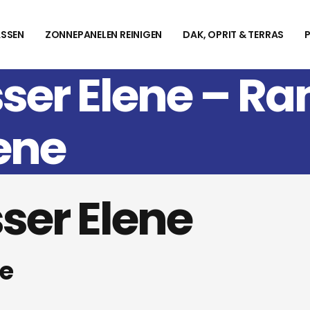
SSEN
ZONNEPANELEN REINIGEN
DAK, OPRIT & TERRAS
ser Elene – R
ene
ser Elene
e