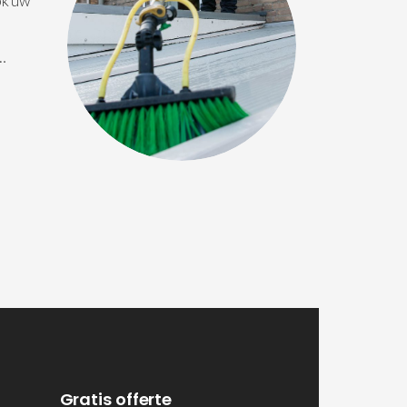
ok uw
 …
Gratis offerte