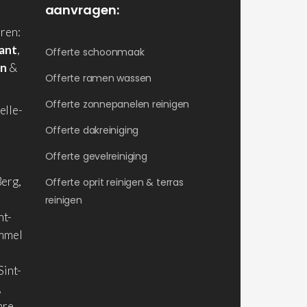
aanvragen:
ren:
ant
,
Offerte schoonmaak
en
&
Offerte ramen wassen
Offerte zonnepanelen reinigen
elle-
Offerte dakreiniging
Offerte gevelreiniging
erg,
Offerte oprit reinigen & terras
reinigen
nt-
ommel
Sint-
,
are,