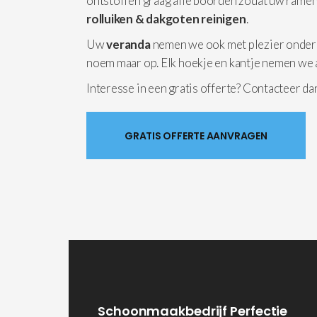
ontstoffen graag alle boorden zodat uw ramen
rolluiken & dakgoten reinigen
.
Uw
veranda
nemen we ook met plezier onder
noem maar op. Elk hoekje en kantje nemen we 
Interesse in een gratis offerte? Contacteer d
GRATIS OFFERTE AANVRAGEN
Schoonmaakbedrijf Perfectie