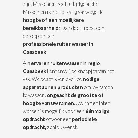
zijn. Misschien heeft u tijdgebrek?
Misschien is het te lastig vanwege de
hoogte of een moeilijkere
bereikbaarheid
? Dan doet u best een
beroep on een
professionele
ruitenwasser in
Gaasbeek.
Als
ervaren ruitenwasser in regio
Gaasbeek
kennen wij de kneepjes van het
vak. We beschikken over de
nodige
apparatuur
en producten
om uw ramen
te wassen,
ongeacht de grootte of
hoogte van uw ramen
. Uw ramen laten
wassen is mogelijk voor een
éénmalige
opdracht
of voor een
periodieke
opdracht,
zoals u wenst.