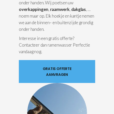
onder handen. Wij poetsen uw
overkappingen
,
raamwerk
,
dakglas
, …
noem maar op. Elk hoekje en kantje nemen
we aan de binnen– en buitenzijde grondig
onder handen.
Interesse in een gratis offerte?
Contacteer dan ramenwasser Perfectie
vandaag nog.
GRATIS OFFERTE
AANVRAGEN