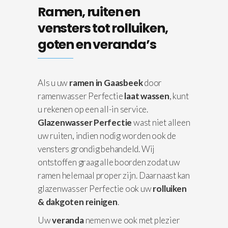
Ramen, ruiten en
vensters tot rolluiken,
goten en veranda’s
Als u uw
ramen in Gaasbeek
door
ramenwasser Perfectie
laat wassen
, kunt
u rekenen op een all-in service.
Glazenwasser Perfectie
wast niet alleen
uw ruiten, indien nodig worden ook de
vensters grondig behandeld. Wij
ontstoffen graag alle boorden zodat uw
ramen helemaal proper zijn. Daarnaast kan
glazenwasser Perfectie ook uw
rolluiken
& dakgoten reinigen
.
Uw
veranda
nemen we ook met plezier