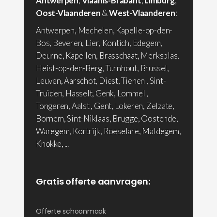
Antwerpen
,
Vlaams-Brabant
,
Limburg
,
Oost-Vlaanderen
&
West-Vlaanderen
:
Antwerpen, Mechelen, Kapelle-op-den-
Bos, Beveren, Lier, Kontich, Edegem,
Deurne, Kapellen, Brasschaat, Merksplas,
Heist-op-den-Berg, Turnhout, Brussel,
Leuven, Aarschot, Diest, Tienen , Sint-
Truiden, Hasselt, Genk, Lommel ,
Tongeren, Aalst , Gent, Lokeren, Zelzate,
Bornem, Sint-Niklaas, Brugge, Oostende,
Waregem, Kortrijk, Roeselare, Maldegem,
Knokke, ...
Gratis offerte aanvragen:
Offerte schoonmaak