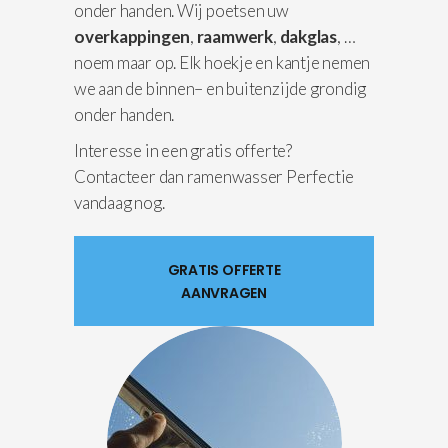
onder handen. Wij poetsen uw
overkappingen
,
raamwerk
,
dakglas
, …
noem maar op. Elk hoekje en kantje nemen
we aan de binnen– en buitenzijde grondig
onder handen.
Interesse in een gratis offerte?
Contacteer dan ramenwasser Perfectie
vandaag nog.
GRATIS OFFERTE
AANVRAGEN