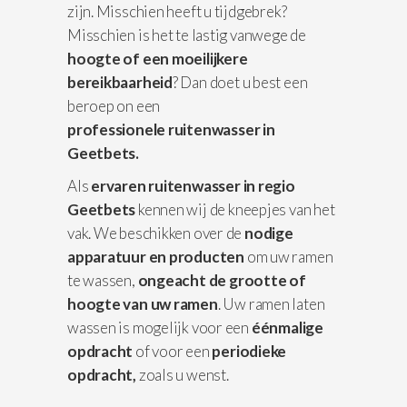
zijn. Misschien heeft u tijdgebrek?
Misschien is het te lastig vanwege de
hoogte of een moeilijkere
bereikbaarheid
? Dan doet u best een
beroep on een
professionele
ruitenwasser in
Geetbets.
Als
ervaren ruitenwasser in regio
Geetbets
kennen wij de kneepjes van het
vak. We beschikken over de
nodige
apparatuur
en producten
om uw ramen
te wassen,
ongeacht de grootte of
hoogte van uw ramen
. Uw ramen laten
wassen is mogelijk voor een
éénmalige
opdracht
of voor een
periodieke
opdracht,
zoals u wenst.