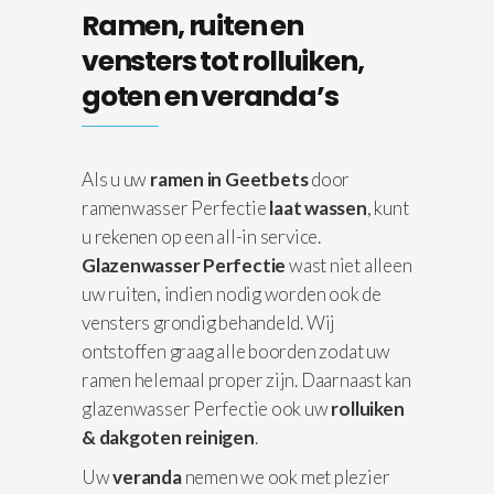
Ramen, ruiten en
vensters tot rolluiken,
goten en veranda’s
Als u uw
ramen in Geetbets
door
ramenwasser Perfectie
laat wassen
, kunt
u rekenen op een all-in service.
Glazenwasser Perfectie
wast niet alleen
uw ruiten, indien nodig worden ook de
vensters grondig behandeld. Wij
ontstoffen graag alle boorden zodat uw
ramen helemaal proper zijn. Daarnaast kan
glazenwasser Perfectie ook uw
rolluiken
& dakgoten reinigen
.
Uw
veranda
nemen we ook met plezier