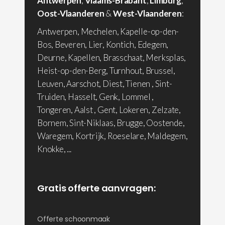
Antwerpen
,
Vlaams-Brabant
,
Limburg
,
Oost-Vlaanderen
&
West-Vlaanderen
:
Antwerpen, Mechelen, Kapelle-op-den-
Bos, Beveren, Lier, Kontich, Edegem,
Deurne, Kapellen, Brasschaat, Merksplas,
Heist-op-den-Berg, Turnhout, Brussel,
Leuven, Aarschot, Diest, Tienen , Sint-
Truiden, Hasselt, Genk, Lommel ,
Tongeren, Aalst , Gent, Lokeren, Zelzate,
Bornem, Sint-Niklaas, Brugge, Oostende,
Waregem, Kortrijk, Roeselare, Maldegem,
Knokke, ...
Gratis offerte aanvragen:
Offerte schoonmaak