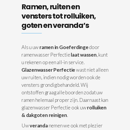
Ramen, ruiten en
vensters tot rolluiken,
goten en veranda’s
Als u uw
ramen in Goeferdinge
door
ramenwasser Perfectie
laat wassen
, kunt
u rekenen op een all-in service.
Glazenwasser Perfectie
wast niet alleen
uw ruiten, indien nodig worden ook de
vensters grondig behandeld. Wij
ontstoffen graag alle boorden zodat uw
ramen helemaal proper zijn. Daarnaast kan
glazenwasser Perfectie ook uw
rolluiken
& dakgoten reinigen
.
Uw
veranda
nemen we ook met plezier