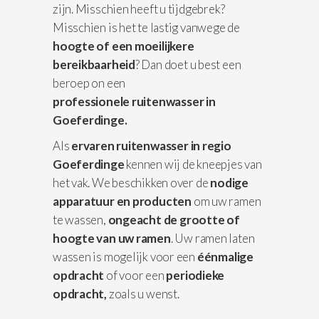
zijn. Misschien heeft u tijdgebrek?
Misschien is het te lastig vanwege de
hoogte of een moeilijkere
bereikbaarheid
? Dan doet u best een
beroep on een
professionele
ruitenwasser in
Goeferdinge.
Als
ervaren ruitenwasser in regio
Goeferdinge
kennen wij de kneepjes van
het vak. We beschikken over de
nodige
apparatuur
en producten
om uw ramen
te wassen,
ongeacht de grootte of
hoogte van uw ramen
. Uw ramen laten
wassen is mogelijk voor een
éénmalige
opdracht
of voor een
periodieke
opdracht,
zoals u wenst.