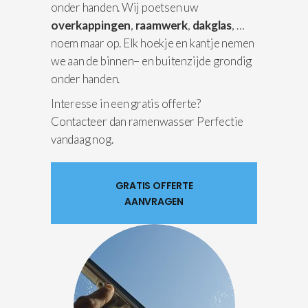
onder handen. Wij poetsen uw
overkappingen
,
raamwerk
,
dakglas
, …
noem maar op. Elk hoekje en kantje nemen
we aan de binnen– en buitenzijde grondig
onder handen.
Interesse in een gratis offerte?
Contacteer dan ramenwasser Perfectie
vandaag nog.
GRATIS OFFERTE
AANVRAGEN