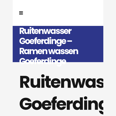
Ruitenwasser
Goeferdinge –
Ramen wassen
Goeferdinge
Ruitenwass
Goeferding