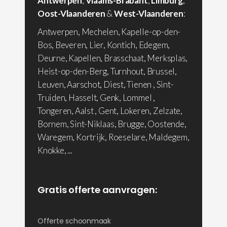
Antwerpen
,
Vlaams-Brabant
,
Limburg
,
Oost-Vlaanderen
&
West-Vlaanderen
:
Antwerpen, Mechelen, Kapelle-op-den-
Bos, Beveren, Lier, Kontich, Edegem,
Deurne, Kapellen, Brasschaat, Merksplas,
Heist-op-den-Berg, Turnhout, Brussel,
Leuven, Aarschot, Diest, Tienen , Sint-
Truiden, Hasselt, Genk, Lommel ,
Tongeren, Aalst , Gent, Lokeren, Zelzate,
Bornem, Sint-Niklaas, Brugge, Oostende,
Waregem, Kortrijk, Roeselare, Maldegem,
Knokke, ...
Gratis offerte aanvragen:
Offerte schoonmaak