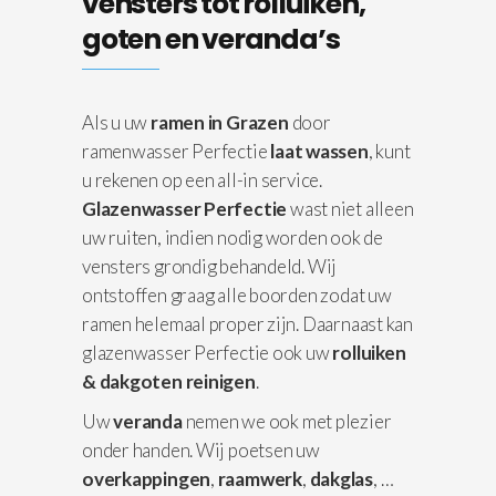
vensters tot rolluiken,
goten en veranda’s
Als u uw
ramen in Grazen
door
ramenwasser Perfectie
laat wassen
, kunt
u rekenen op een all-in service.
Glazenwasser Perfectie
wast niet alleen
uw ruiten, indien nodig worden ook de
vensters grondig behandeld. Wij
ontstoffen graag alle boorden zodat uw
ramen helemaal proper zijn. Daarnaast kan
glazenwasser Perfectie ook uw
rolluiken
& dakgoten reinigen
.
Uw
veranda
nemen we ook met plezier
onder handen. Wij poetsen uw
overkappingen
,
raamwerk
,
dakglas
, …