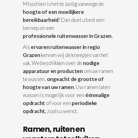
Misschien is het te lastig vanwege de
hoogte of een moeilijkere
bereikbaarheid
? Dan doet u best een
beroep on een
professionele
ruitenwasser in Grazen.
Als
ervaren ruitenwasser in regio
Grazen
kennen wij de kneepjes van het
vak. We beschikken over de
nodige
apparatuur
en producten
om uw ramen
te wassen,
ongeacht de grootte of
hoogte van uw ramen
. Uw ramen laten
wassen is mogelijk voor een
éénmalige
opdracht
of voor een
periodieke
opdracht,
zoals u wenst.
Ramen, ruiten en