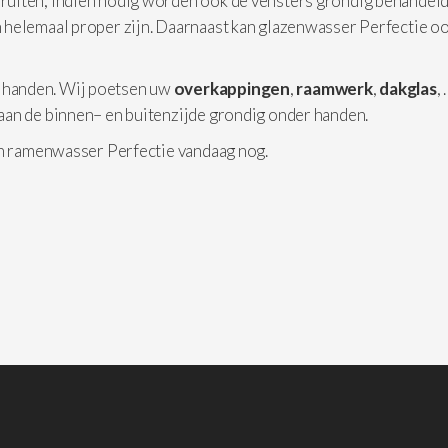
 ruiten, indien nodig worden ook de vensters grondig behandeld
 helemaal proper zijn. Daarnaast kan glazenwasser Perfectie o
 handen. Wij poetsen uw
overkappingen
,
raamwerk
,
dakglas
,
aan de binnen– en buitenzijde grondig onder handen.
an ramenwasser Perfectie vandaag nog.