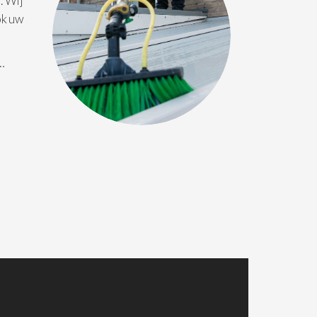
. Wij
ok uw
 …