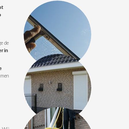
ht
o
ge de
r in
e
amen