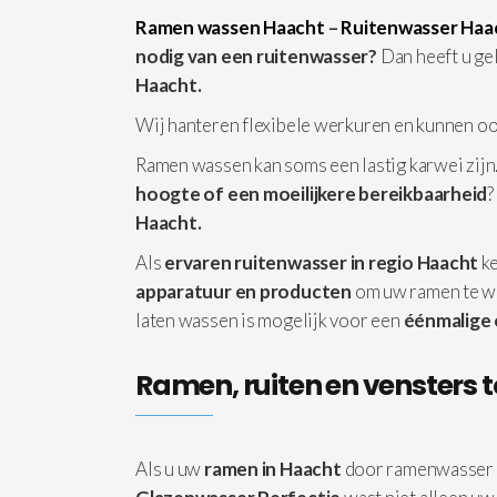
Ramen wassen Haacht
–
Ruitenwasser Haa
nodig van een ruitenwasser?
Dan heeft u ge
Haacht.
Wij hanteren flexibele werkuren en kunnen o
Ramen wassen kan soms een lastig karwei zijn.
hoogte of een moeilijkere bereikbaarheid
?
Haacht.
Als
ervaren ruitenwasser in regio Haacht
ke
apparatuur
en producten
om uw ramen te w
laten wassen is mogelijk voor een
éénmalige
Ramen, ruiten en vensters t
Als u uw
ramen in Haacht
door ramenwasser 