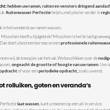
cht
: hebben uw ramen, ruiten en vensters dringend aandac
luk.
Ruitenwasser Perfectie
helpt u met plezier verder in
regi
ok in het weekend uw ramen wassen.
 Misschien heeft u tijdgebrek? Misschien is het te lastig vanwe
 Dan doet u best een beroep on een
professionele
ruitenwasse
nnen wij de kneepjes van het vak. We beschikken over de
nodig
assen,
ongeacht de grootte of hoogte van uw ramen
. Uw r
 opdracht
of voor een
periodieke opdracht,
zoals u wenst.
ot rolluiken, goten en veranda’s
Perfectie
laat wassen
, kunt u rekenen op een all-in service.