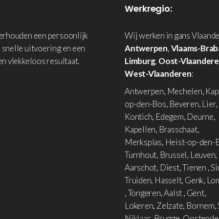
Werkregio:
derhouden een persoonlijk
Wij werken in gans Vlaande
 snelle uitvoering en een
Antwerpen
,
Vlaams-Brab
en vlekkeloos resultaat.
Limburg
,
Oost-Vlaander
West-Vlaanderen
:
Antwerpen, Mechelen, Kap
op-den-Bos, Beveren, Lier,
Kontich, Edegem, Deurne,
Kapellen, Brasschaat,
Merksplas, Heist-op-den-B
Turnhout, Brussel, Leuven,
Aarschot, Diest, Tienen , Si
Truiden, Hasselt, Genk, L
, Tongeren, Aalst , Gent,
Lokeren, Zelzate, Bornem, 
Niklaas, Brugge, Oostende