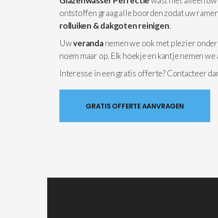
Glazenwasser Perfectie
wast niet alleen uw
ontstoffen graag alle boorden zodat uw ramen
rolluiken & dakgoten reinigen
.
Uw
veranda
nemen we ook met plezier onder
noem maar op. Elk hoekje en kantje nemen we 
Interesse in een gratis offerte? Contacteer d
GRATIS OFFERTE AANVRAGEN