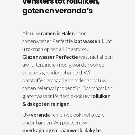
vensters tot rolluiken,
goten en veranda’s
Als u uw
ramen in Halen
door
ramenwasser Perfectie
laat wassen
, kunt
u rekenen op een all-in service.
Glazenwasser Perfectie
wast niet alleen
uw ruiten, indien nodig worden ook de
vensters grondig behandeld. Wij
ontstoffen graag alle boorden zodat uw
ramen helemaal proper zijn. Daarnaast kan
glazenwasser Perfectie ook uw
rolluiken
& dakgoten reinigen
.
Uw
veranda
nemen we ook met plezier
onder handen. Wij poetsen uw
overkappingen
,
raamwerk
,
dakglas
, …