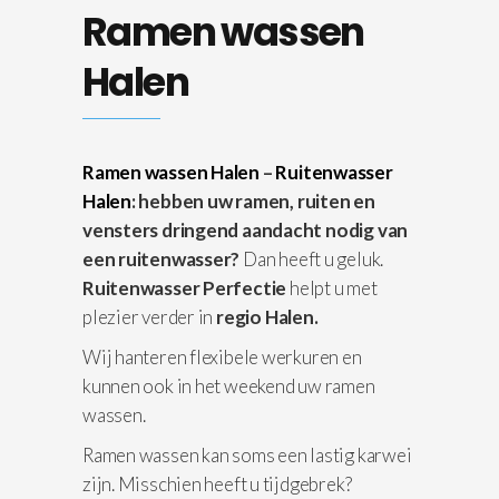
Ramen wassen
Halen
Ramen wassen Halen
–
Ruitenwasser
Halen
: hebben uw ramen, ruiten en
vensters dringend aandacht nodig van
een ruitenwasser?
Dan heeft u geluk.
Ruitenwasser Perfectie
helpt u met
plezier verder in
regio Halen.
Wij hanteren flexibele werkuren en
kunnen ook in het weekend uw ramen
wassen.
Ramen wassen kan soms een lastig karwei
zijn. Misschien heeft u tijdgebrek?