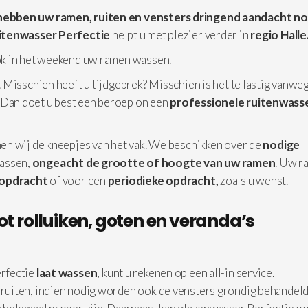
 hebben uw ramen, ruiten en vensters dringend aandacht no
itenwasser Perfectie
helpt u met plezier verder in
regio Halle
ok in het weekend uw ramen wassen.
 Misschien heeft u tijdgebrek? Misschien is het te lastig vanwe
 Dan doet u best een beroep on een
professionele
ruitenwasse
en wij de kneepjes van het vak. We beschikken over de
nodige
assen,
ongeacht de grootte of hoogte van uw ramen
. Uw r
 opdracht
of voor een
periodieke opdracht,
zoals u wenst.
ot rolluiken, goten en veranda’s
rfectie
laat wassen
, kunt u rekenen op een all-in service.
 ruiten, indien nodig worden ook de vensters grondig behandeld