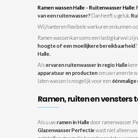
Ramen wassen Halle
–
Ruitenwasser Halle
:
van een ruitenwasser?
Dan heeft u geluk.
Ru
Wij hanteren flexibele werkuren en kunnen o
Ramen wassen kan soms een lastig karwei zijn.
hoogte of een moeilijkere bereikbaarheid
?
Halle.
Als
ervaren ruitenwasser in regio Halle
kenn
apparatuur
en producten
om uw ramen te w
laten wassen is mogelijk voor een
éénmalige
Ramen, ruiten en vensters t
Als u uw
ramen in Halle
door ramenwasser Pe
Glazenwasser Perfectie
wast niet alleen uw