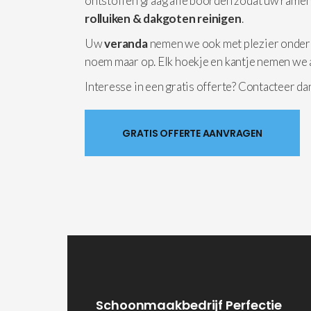
ontstoffen graag alle boorden zodat uw ramen
rolluiken & dakgoten reinigen
.
Uw
veranda
nemen we ook met plezier onder
noem maar op. Elk hoekje en kantje nemen we 
Interesse in een gratis offerte? Contacteer d
GRATIS OFFERTE AANVRAGEN
Schoonmaakbedrijf Perfectie