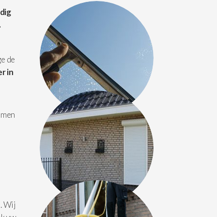
dig
.
ge de
r in
amen
. Wij