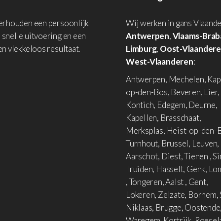
derhouden een persoonlijk
Wij werken in gans Vlaande
 snelle uitvoering en een
Antwerpen
,
Vlaams-Brab
en vlekkeloos resultaat.
Limburg
,
Oost-Vlaander
West-Vlaanderen
:
Antwerpen, Mechelen, Kap
op-den-Bos, Beveren, Lier,
Kontich, Edegem, Deurne,
Kapellen, Brasschaat,
Merksplas, Heist-op-den-B
Turnhout, Brussel, Leuven,
Aarschot, Diest, Tienen , Si
Truiden, Hasselt, Genk, L
, Tongeren, Aalst , Gent,
Lokeren, Zelzate, Bornem, 
Niklaas, Brugge, Oostende
Waregem, Kortrijk, Roesel