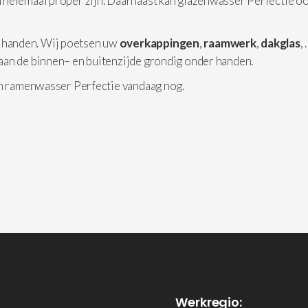
 helemaal proper zijn. Daarnaast kan glazenwasser Perfectie o
 handen. Wij poetsen uw
overkappingen
,
raamwerk
,
dakglas
,
aan de binnen– en buitenzijde grondig onder handen.
an ramenwasser Perfectie vandaag nog.
Werkregio: