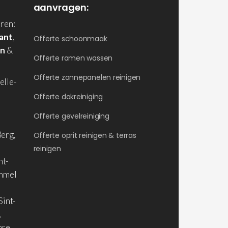
aanvragen:
ren:
ant
,
Offerte schoonmaak
en
&
Offerte ramen wassen
Offerte zonnepanelen reinigen
elle-
Offerte dakreiniging
Offerte gevelreiniging
erg,
Offerte oprit reinigen & terras
reinigen
nt-
ommel
Sint-
,
are,