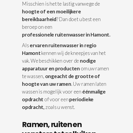
Misschien is het te lastig vanwege de
hoogte of een moeilijkere
bereikbaarheid
? Dan doet u best een
beroep on een
professionele
ruitenwasser in Hamont.
Als
ervaren ruitenwasser in regio
Hamont
kennen wij de kneepjes van het
vak. We beschikken over de
nodige
apparatuur
en producten
om uw ramen
te wassen,
ongeacht de grootte of
hoogte van uw ramen
. Uw ramen laten
wassen is mogelijk voor een
éénmalige
opdracht
of voor een
periodieke
opdracht,
zoals u wenst.
Ramen, ruiten en