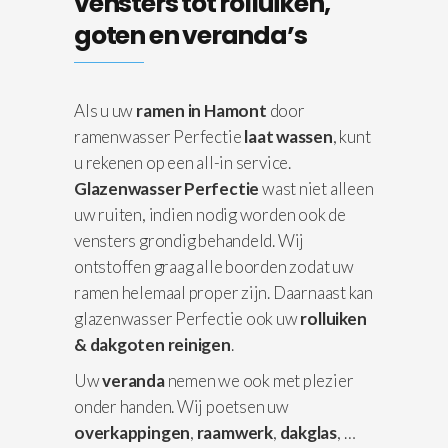
vensters tot rolluiken,
goten en veranda’s
Als u uw
ramen in Hamont
door
ramenwasser Perfectie
laat wassen
, kunt
u rekenen op een all-in service.
Glazenwasser Perfectie
wast niet alleen
uw ruiten, indien nodig worden ook de
vensters grondig behandeld. Wij
ontstoffen graag alle boorden zodat uw
ramen helemaal proper zijn. Daarnaast kan
glazenwasser Perfectie ook uw
rolluiken
& dakgoten reinigen
.
Uw
veranda
nemen we ook met plezier
onder handen. Wij poetsen uw
overkappingen
,
raamwerk
,
dakglas
, …