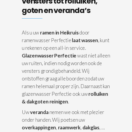
vensters tot rolluiken,
goten en veranda’s
Als u uw
ramen in Heikruis
door
ramenwasser Perfectie
laat wassen
, kunt
u rekenen op een all-in service.
Glazenwasser Perfectie
wast niet alleen
uw ruiten, indien nodig worden ook de
vensters grondig behandeld. Wij
ontstoffen graag alle boorden zodat uw
ramen helemaal proper zijn. Daarnaast kan
glazenwasser Perfectie ook uw
rolluiken
& dakgoten reinigen
.
Uw
veranda
nemen we ook met plezier
onder handen. Wij poetsen uw
overkappingen
,
raamwerk
,
dakglas
, …