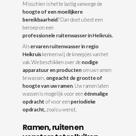
Misschien is het te lastig vanwege de
hoogte of een moeilijkere
bereikbaarheid
? Dan doet u best een
beroep on een
professionele
ruitenwasser in Heikruis.
Als
ervaren ruitenwasser in regio
Heikruis
kennen wij de kneepjes van het
vak. We beschikken over de
nodige
apparatuur
en producten
om uw ramen
te wassen,
ongeacht de grootte of
hoogte van uw ramen
. Uw ramen laten
wassen is mogelijk voor een
éénmalige
opdracht
of voor een
periodieke
opdracht,
zoals u wenst.
Ramen, ruiten en