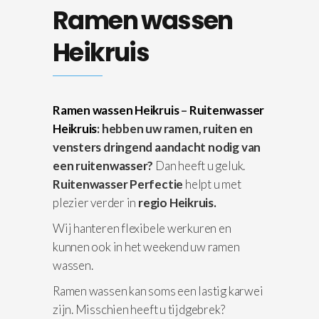
Ramen wassen
Heikruis
Ramen wassen Heikruis
–
Ruitenwasser
Heikruis
: hebben uw ramen, ruiten en
vensters dringend aandacht nodig van
een ruitenwasser?
Dan heeft u geluk.
Ruitenwasser Perfectie
helpt u met
plezier verder in
regio Heikruis.
Wij hanteren flexibele werkuren en
kunnen ook in het weekend uw ramen
wassen.
Ramen wassen kan soms een lastig karwei
zijn. Misschien heeft u tijdgebrek?