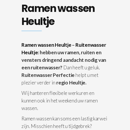
Ramen wassen
Heultje
Ramen wassen Heultje
–
Ruitenwasser
Heultje
: hebben uw ramen, ruiten en
vensters dringend aandacht nodig van
een ruitenwasser?
Dan heeft u geluk.
Ruitenwasser Perfectie
helpt u met
plezier verder in
regio Heultje.
Wij hanteren flexibele werkuren en
kunnen ook in het weekend uw ramen
wassen.
Ramen wassen kan soms een lastig karwei
zijn. Misschien heeft u tijdgebrek?