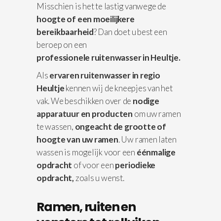
Misschien is het te lastig vanwege de
hoogte of een moeilijkere
bereikbaarheid
? Dan doet u best een
beroep on een
professionele
ruitenwasser in Heultje.
Als
ervaren ruitenwasser in regio
Heultje
kennen wij de kneepjes van het
vak. We beschikken over de
nodige
apparatuur
en producten
om uw ramen
te wassen,
ongeacht de grootte of
hoogte van uw ramen
. Uw ramen laten
wassen is mogelijk voor een
éénmalige
opdracht
of voor een
periodieke
opdracht,
zoals u wenst.
Ramen, ruiten en