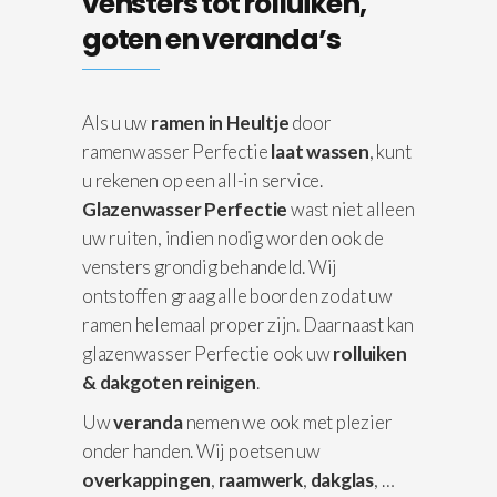
vensters tot rolluiken,
goten en veranda’s
Als u uw
ramen in Heultje
door
ramenwasser Perfectie
laat wassen
, kunt
u rekenen op een all-in service.
Glazenwasser Perfectie
wast niet alleen
uw ruiten, indien nodig worden ook de
vensters grondig behandeld. Wij
ontstoffen graag alle boorden zodat uw
ramen helemaal proper zijn. Daarnaast kan
glazenwasser Perfectie ook uw
rolluiken
& dakgoten reinigen
.
Uw
veranda
nemen we ook met plezier
onder handen. Wij poetsen uw
overkappingen
,
raamwerk
,
dakglas
, …