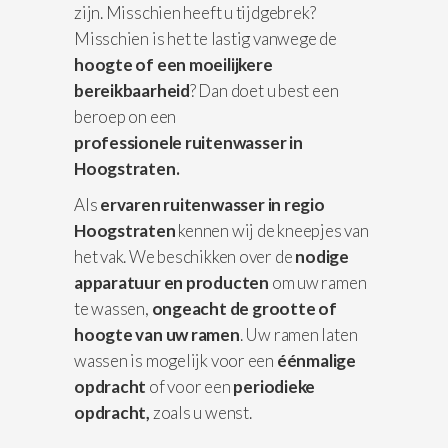
zijn. Misschien heeft u tijdgebrek?
Misschien is het te lastig vanwege de
hoogte of een moeilijkere
bereikbaarheid
? Dan doet u best een
beroep on een
professionele
ruitenwasser in
Hoogstraten.
Als
ervaren ruitenwasser in regio
Hoogstraten
kennen wij de kneepjes van
het vak. We beschikken over de
nodige
apparatuur
en producten
om uw ramen
te wassen,
ongeacht de grootte of
hoogte van uw ramen
. Uw ramen laten
wassen is mogelijk voor een
éénmalige
opdracht
of voor een
periodieke
opdracht,
zoals u wenst.