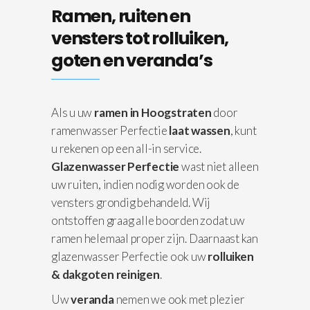
Ramen, ruiten en
vensters tot rolluiken,
goten en veranda’s
Als u uw
ramen in Hoogstraten
door
ramenwasser Perfectie
laat wassen
, kunt
u rekenen op een all-in service.
Glazenwasser Perfectie
wast niet alleen
uw ruiten, indien nodig worden ook de
vensters grondig behandeld. Wij
ontstoffen graag alle boorden zodat uw
ramen helemaal proper zijn. Daarnaast kan
glazenwasser Perfectie ook uw
rolluiken
& dakgoten reinigen
.
Uw
veranda
nemen we ook met plezier