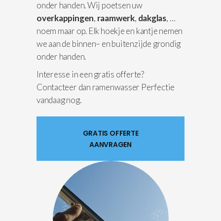
onder handen. Wij poetsen uw
overkappingen
,
raamwerk
,
dakglas
, …
noem maar op. Elk hoekje en kantje nemen
we aan de binnen– en buitenzijde grondig
onder handen.
Interesse in een gratis offerte?
Contacteer dan ramenwasser Perfectie
vandaag nog.
GRATIS OFFERTE
AANVRAGEN