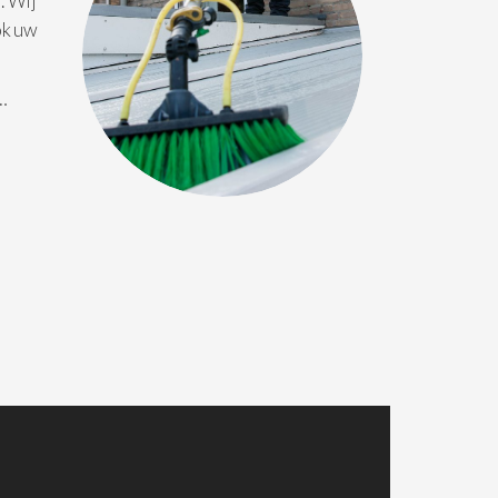
. Wij
ok uw
 …