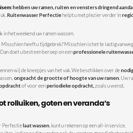
uisem
: hebben uw ramen, ruiten en vensters dringend aand
luk.
Ruitenwasser Perfectie
helpt u met plezier verder in
regi
ok in het weekend uw ramen wassen.
 Misschien heeft u tijdgebrek? Misschien is het te lastig vanwe
 Dan doet u best een beroep on een
professionele
ruitenwasse
ennen wij de kneepjes van het vak. We beschikken over de
nodi
assen,
ongeacht de grootte of hoogte van uw ramen
. Uw r
 opdracht
of voor een
periodieke opdracht,
zoals u wenst.
ot rolluiken, goten en veranda’s
 Perfectie
laat wassen
, kunt u rekenen op een all-in service.