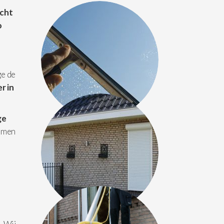
acht
o
ge de
r in
ge
amen