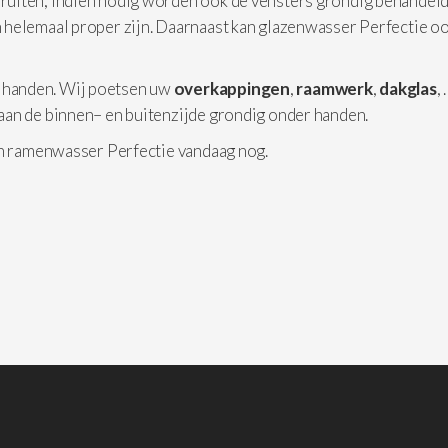
 ruiten, indien nodig worden ook de vensters grondig behandeld
 helemaal proper zijn. Daarnaast kan glazenwasser Perfectie o
 handen. Wij poetsen uw
overkappingen
,
raamwerk
,
dakglas
,
aan de binnen– en buitenzijde grondig onder handen.
an ramenwasser Perfectie vandaag nog.