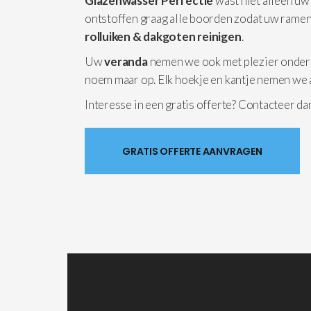
Glazenwasser Perfectie
wast niet alleen uw
ontstoffen graag alle boorden zodat uw ramen
rolluiken & dakgoten reinigen
.
Uw
veranda
nemen we ook met plezier onder
noem maar op. Elk hoekje en kantje nemen we 
Interesse in een gratis offerte? Contacteer d
GRATIS OFFERTE AANVRAGEN