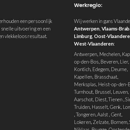
Werkregio:
derhouden een persoonlijk
Wij werken in gans Vlaande
 snelle uitvoering en een
Antwerpen
,
Vlaams-Brab
en vlekkeloos resultaat.
Limburg
,
Oost-Vlaander
West-Vlaanderen
:
Antwerpen, Mechelen, Kap
op-den-Bos, Beveren, Lier,
Kontich, Edegem, Deurne,
Kapellen, Brasschaat,
Merksplas, Heist-op-den-B
Turnhout, Brussel, Leuven,
Aarschot, Diest, Tienen , Si
Truiden, Hasselt, Genk, L
, Tongeren, Aalst , Gent,
Lokeren, Zelzate, Bornem, 
Niklaas, Brugge, Oostende