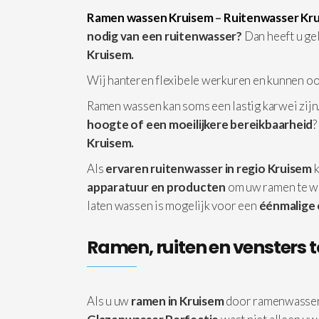
Ramen wassen Kruisem
–
Ruitenwasser Kr
nodig van een ruitenwasser?
Dan heeft u ge
Kruisem.
Wij hanteren flexibele werkuren en kunnen o
Ramen wassen kan soms een lastig karwei zijn.
hoogte of een moeilijkere bereikbaarheid
?
Kruisem.
Als
ervaren ruitenwasser in regio Kruisem
k
apparatuur
en producten
om uw ramen te w
laten wassen is mogelijk voor een
éénmalige
Ramen, ruiten en vensters t
Als u uw
ramen in Kruisem
door ramenwasser