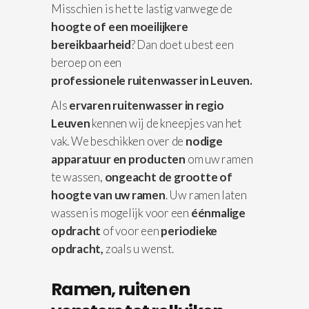
Misschien is het te lastig vanwege de
hoogte of een moeilijkere
bereikbaarheid
? Dan doet u best een
beroep on een
professionele
ruitenwasser in Leuven.
Als
ervaren ruitenwasser in regio
Leuven
kennen wij de kneepjes van het
vak. We beschikken over de
nodige
apparatuur
en producten
om uw ramen
te wassen,
ongeacht de grootte of
hoogte van uw ramen
. Uw ramen laten
wassen is mogelijk voor een
éénmalige
opdracht
of voor een
periodieke
opdracht,
zoals u wenst.
Ramen, ruiten en