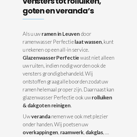
vensters tot rolluiken,
goten en veranda’s
Als u uw
ramen in Leuven
door
ramenwasser Perfectie
laat wassen
, kunt
u rekenen op een all-in service.
Glazenwasser Perfectie
wast niet alleen
uw ruiten, indien nodig worden ook de
vensters grondig behandeld. Wij
ontstoffen graag alle boorden zodat uw
ramen helemaal proper zijn. Daarnaast kan
glazenwasser Perfectie ook uw
rolluiken
& dakgoten reinigen
.
Uw
veranda
nemen we ook met plezier
onder handen. Wij poetsen uw
overkappingen
,
raamwerk
,
dakglas
, …