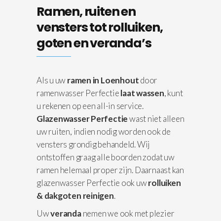
Ramen, ruiten en
vensters tot rolluiken,
goten en veranda’s
Als u uw
ramen in Loenhout
door
ramenwasser Perfectie
laat wassen
, kunt
u rekenen op een all-in service.
Glazenwasser Perfectie
wast niet alleen
uw ruiten, indien nodig worden ook de
vensters grondig behandeld. Wij
ontstoffen graag alle boorden zodat uw
ramen helemaal proper zijn. Daarnaast kan
glazenwasser Perfectie ook uw
rolluiken
& dakgoten reinigen
.
Uw
veranda
nemen we ook met plezier