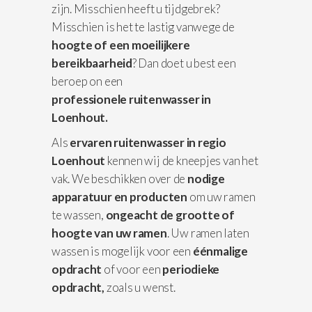
zijn. Misschien heeft u tijdgebrek?
Misschien is het te lastig vanwege de
hoogte of een moeilijkere
bereikbaarheid
? Dan doet u best een
beroep on een
professionele
ruitenwasser in
Loenhout.
Als
ervaren ruitenwasser in regio
Loenhout
kennen wij de kneepjes van het
vak. We beschikken over de
nodige
apparatuur
en producten
om uw ramen
te wassen,
ongeacht de grootte of
hoogte van uw ramen
. Uw ramen laten
wassen is mogelijk voor een
éénmalige
opdracht
of voor een
periodieke
opdracht,
zoals u wenst.