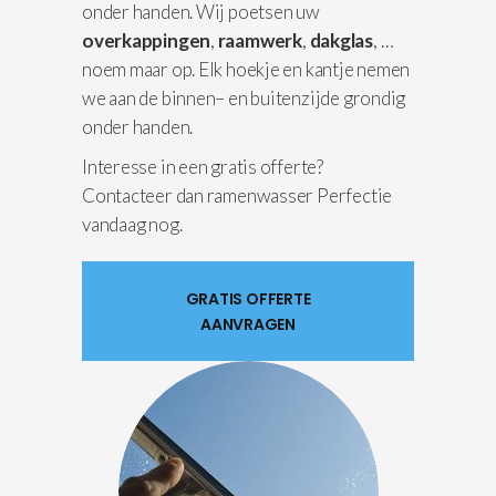
onder handen. Wij poetsen uw
overkappingen
,
raamwerk
,
dakglas
, …
noem maar op. Elk hoekje en kantje nemen
we aan de binnen– en buitenzijde grondig
onder handen.
Interesse in een gratis offerte?
Contacteer dan ramenwasser Perfectie
vandaag nog.
GRATIS OFFERTE
AANVRAGEN