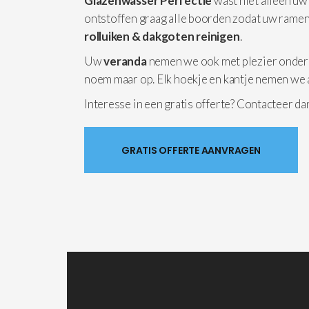
Glazenwasser Perfectie
wast niet alleen uw
ontstoffen graag alle boorden zodat uw ramen
rolluiken & dakgoten reinigen
.
Uw
veranda
nemen we ook met plezier onder
noem maar op. Elk hoekje en kantje nemen we 
Interesse in een gratis offerte? Contacteer d
GRATIS OFFERTE AANVRAGEN