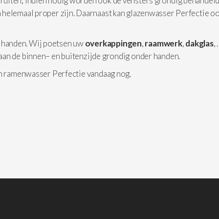
 ruiten, indien nodig worden ook de vensters grondig behandeld
 helemaal proper zijn. Daarnaast kan glazenwasser Perfectie o
 handen. Wij poetsen uw
overkappingen
,
raamwerk
,
dakglas
,
aan de binnen– en buitenzijde grondig onder handen.
an ramenwasser Perfectie vandaag nog.