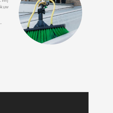
. Wij
ok uw
 …