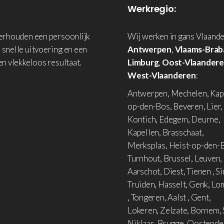
Werkregio:
derhouden een persoonlijk
Wij werken in gans Vlaande
 snelle uitvoering en een
Antwerpen
,
Vlaams-Brab
en vlekkeloos resultaat.
Limburg
,
Oost-Vlaander
West-Vlaanderen
:
Antwerpen, Mechelen, Kap
op-den-Bos, Beveren, Lier,
Kontich, Edegem, Deurne,
Kapellen, Brasschaat,
Merksplas, Heist-op-den-B
Turnhout, Brussel, Leuven,
Aarschot, Diest, Tienen , Si
Truiden, Hasselt, Genk, L
, Tongeren, Aalst , Gent,
Lokeren, Zelzate, Bornem, 
Niklaas, Brugge, Oostende