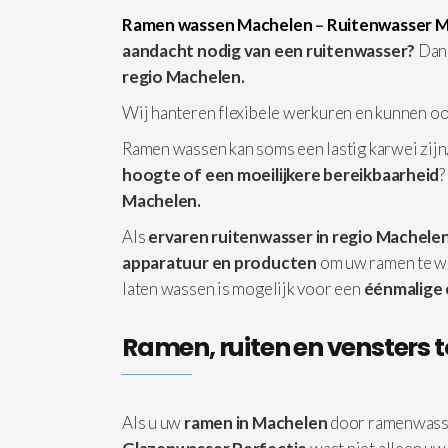
Ramen wassen Machelen
–
Ruitenwasser 
aandacht nodig van een ruitenwasser?
Dan 
regio Machelen.
Wij hanteren flexibele werkuren en kunnen o
Ramen wassen kan soms een lastig karwei zijn.
hoogte of een moeilijkere bereikbaarheid
?
Machelen.
Als
ervaren ruitenwasser in regio Machele
apparatuur
en producten
om uw ramen te w
laten wassen is mogelijk voor een
éénmalige
Ramen, ruiten en vensters t
Als u uw
ramen in Machelen
door ramenwass