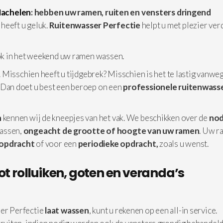
Machelen
: hebben uw ramen, ruiten en vensters dringend
heeft u geluk.
Ruitenwasser Perfectie
helpt u met plezier ver
ok in het weekend uw ramen wassen.
 Misschien heeft u tijdgebrek? Misschien is het te lastig vanwe
 Dan doet u best een beroep on een
professionele
ruitenwasse
n
kennen wij de kneepjes van het vak. We beschikken over de
nod
assen,
ongeacht de grootte of hoogte van uw ramen
. Uw r
 opdracht
of voor een
periodieke opdracht,
zoals u wenst.
ot rolluiken, goten en veranda’s
er Perfectie
laat wassen
, kunt u rekenen op een all-in service.