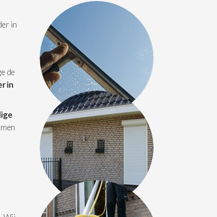
der in
ge de
r in
ige
amen