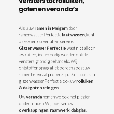
vensters tot rolluiken,
goten en veranda’s
Als u uw
ramen in Meigem
door
ramenwasser Perfectie
laat wassen
, kunt
u rekenen op een all-in service.
Glazenwasser Perfectie
wast niet alleen
uw ruiten, indien nodig worden ook de
vensters grondig behandeld. Wij
ontstoffen graag alle boorden zodat uw
ramen helemaal proper zijn. Daarnaast kan
glazenwasser Perfectie ook uw
rolluiken
& dakgoten reinigen
.
Uw
veranda
nemen we ook met plezier
onder handen. Wij poetsen uw
overkappingen
,
raamwerk
,
dakglas
, …