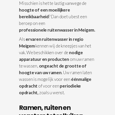
Misschien is het te lastig vanwege de
hoogte of een moeilijkere
bereikbaarheid
? Dan doet u best een
beroep on een
professionele
ruitenwasser in Meigem.
Als
ervaren ruitenwasser in regio
Meigem
kennen wij de kneepjes van het
vak. We beschikken over de
nodige
apparatuur
en producten
om uw ramen
te wassen,
ongeacht de grootte of
hoogte van uw ramen
. Uw ramen laten
wassen is mogelijk voor een
éénmalige
opdracht
of voor een
periodieke
opdracht,
zoals u wenst.
Ramen, ruiten en