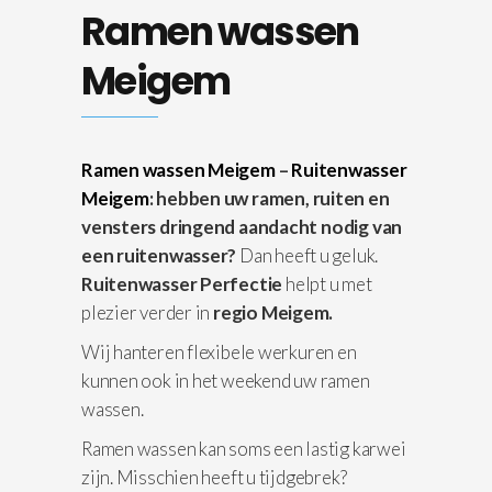
Ramen wassen
Meigem
Ramen wassen Meigem
–
Ruitenwasser
Meigem
: hebben uw ramen, ruiten en
vensters dringend aandacht nodig van
een ruitenwasser?
Dan heeft u geluk.
Ruitenwasser Perfectie
helpt u met
plezier verder in
regio Meigem.
Wij hanteren flexibele werkuren en
kunnen ook in het weekend uw ramen
wassen.
Ramen wassen kan soms een lastig karwei
zijn. Misschien heeft u tijdgebrek?