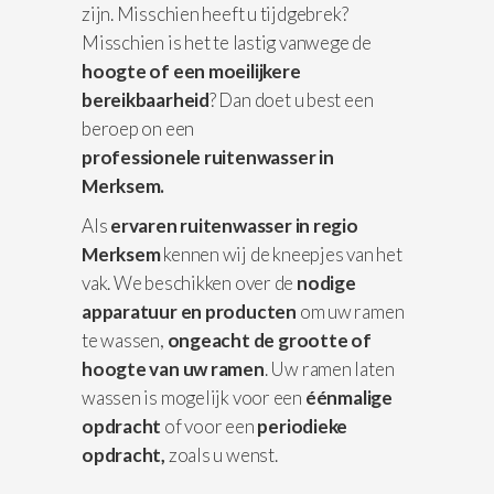
zijn. Misschien heeft u tijdgebrek?
Misschien is het te lastig vanwege de
hoogte of een moeilijkere
bereikbaarheid
? Dan doet u best een
beroep on een
professionele
ruitenwasser in
Merksem.
Als
ervaren ruitenwasser in regio
Merksem
kennen wij de kneepjes van het
vak. We beschikken over de
nodige
apparatuur
en producten
om uw ramen
te wassen,
ongeacht de grootte of
hoogte van uw ramen
. Uw ramen laten
wassen is mogelijk voor een
éénmalige
opdracht
of voor een
periodieke
opdracht,
zoals u wenst.