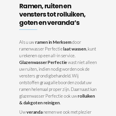
Ramen, ruiten en
vensters tot rolluiken,
goten en veranda’s
Als u uw
ramen in Merksem
door
ramenwasser Perfectie
laat wassen
, kunt
u rekenen op een all-in service.
Glazenwasser Perfectie
wast niet alleen
uw ruiten, indien nodig worden ook de
vensters grondig behandeld. Wij
ontstoffen graag alle boorden zodat uw
ramen helemaal proper zijn. Daarnaast kan
glazenwasser Perfectie ook uw
rolluiken
& dakgoten reinigen
.
Uw
veranda
nemen we ook met plezier