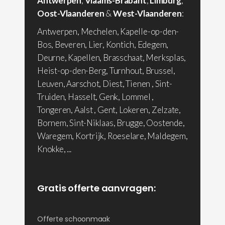
Antwerpen
,
Vlaams-Brabant
,
Limburg
,
Oost-Vlaanderen
&
West-Vlaanderen
:
Antwerpen, Mechelen, Kapelle-op-den-
Bos, Beveren, Lier, Kontich, Edegem,
Deurne, Kapellen, Brasschaat, Merksplas,
Heist-op-den-Berg, Turnhout, Brussel,
Leuven, Aarschot, Diest, Tienen , Sint-
Truiden, Hasselt, Genk, Lommel ,
Tongeren, Aalst , Gent, Lokeren, Zelzate,
Bornem, Sint-Niklaas, Brugge, Oostende,
Waregem, Kortrijk, Roeselare, Maldegem,
Knokke, ...
Gratis offerte aanvragen:
Offerte schoonmaak