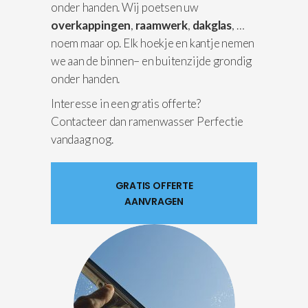
onder handen. Wij poetsen uw
overkappingen
,
raamwerk
,
dakglas
, …
noem maar op. Elk hoekje en kantje nemen
we aan de binnen– en buitenzijde grondig
onder handen.
Interesse in een gratis offerte?
Contacteer dan ramenwasser Perfectie
vandaag nog.
GRATIS OFFERTE
AANVRAGEN