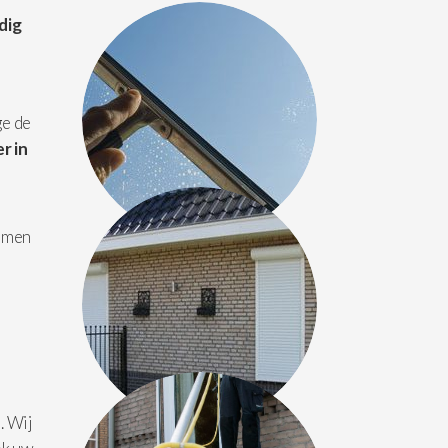
dig
.
ge de
r in
amen
. Wij