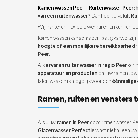
Ramen wassen Peer
–
Ruitenwasser Peer
:
van een ruitenwasser?
Dan heeft u geluk.
Ru
Wij hanteren flexibele werkuren en kunnen o
Ramen wassen kan soms een lastig karwei zijn.
hoogte of een moeilijkere bereikbaarheid
?
Peer.
Als
ervaren ruitenwasser in regio Peer
kenn
apparatuur
en producten
om uw ramen te w
laten wassen is mogelijk voor een
éénmalige
Ramen, ruiten en vensters t
Als u uw
ramen in Peer
door ramenwasser Pe
Glazenwasser Perfectie
wast niet alleen uw