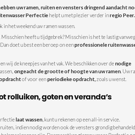
 hebben uw ramen, ruiten en vensters dringend aandacht no
itenwasser Perfectie
helpt u met plezier verder in
regio Peer
ok in het weekend uw ramen wassen.
 Misschien heeft u tijdgebrek? Misschien is het te lastig vanwe
 Dan doet u best een beroep on een
professionele
ruitenwasse
en wij de kneepjes van het vak. We beschikken over de
nodige
assen,
ongeacht de grootte of hoogte van uw ramen
. Uw r
 opdracht
of voor een
periodieke opdracht,
zoals u wenst.
ot rolluiken, goten en veranda’s
rfectie
laat wassen
, kunt u rekenen op een all-in service.
 ruiten, indien nodig worden ook de vensters grondig behandeld