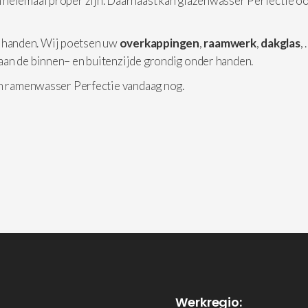
 helemaal proper zijn. Daarnaast kan glazenwasser Perfectie o
 handen. Wij poetsen uw
overkappingen
,
raamwerk
,
dakglas
,
aan de binnen– en buitenzijde grondig onder handen.
an ramenwasser Perfectie vandaag nog.
Werkregio: