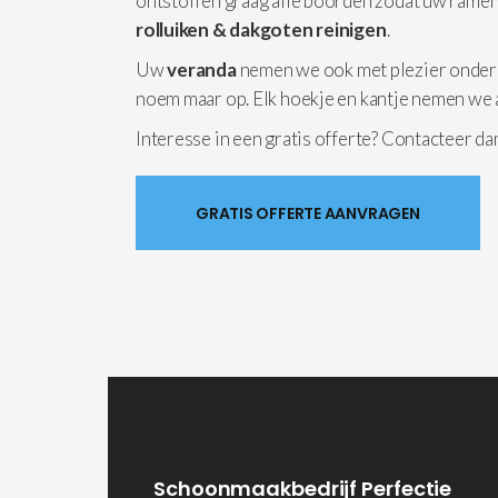
ontstoffen graag alle boorden zodat uw ramen
rolluiken & dakgoten reinigen
.
Uw
veranda
nemen we ook met plezier onder
noem maar op. Elk hoekje en kantje nemen we 
Interesse in een gratis offerte? Contacteer d
GRATIS OFFERTE AANVRAGEN
Schoonmaakbedrijf Perfectie