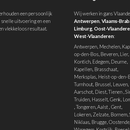
derhouden een persoonlijk
Wij werken in gans Vlaande
 snelle uitvoering en een
Antwerpen
,
Vlaams-Brab
en vlekkeloos resultaat.
Limburg
,
Oost-Vlaander
West-Vlaanderen
:
Antwerpen, Mechelen, Kap
op-den-Bos, Beveren, Lier,
Kontich, Edegem, Deurne,
Kapellen, Brasschaat,
Merksplas, Heist-op-den-B
Turnhout, Brussel, Leuven,
Aarschot, Diest, Tienen , Si
Truiden, Hasselt, Genk, L
, Tongeren, Aalst , Gent,
Lokeren, Zelzate, Bornem, 
Niklaas, Brugge, Oostende
Waregem, Kortrijk, Roesel