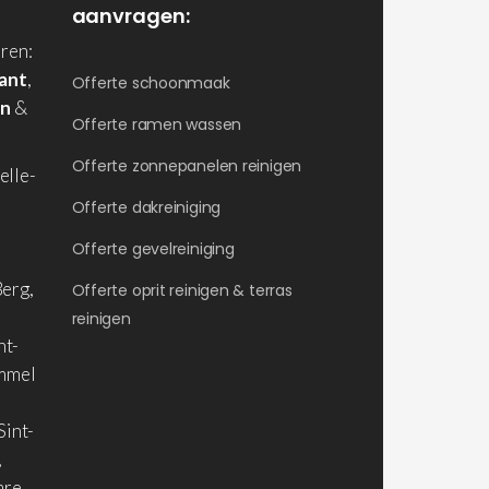
aanvragen:
ren:
ant
,
Offerte schoonmaak
en
&
Offerte ramen wassen
Offerte zonnepanelen reinigen
elle-
Offerte dakreiniging
Offerte gevelreiniging
erg,
Offerte oprit reinigen & terras
reinigen
nt-
ommel
Sint-
,
are,