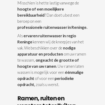
Misschien is het te lastig vanwege de
hoogte of een moeilijkere
bereikbaarheid
? Dan doet u best een
beroep on een
professionele
ruitenwasser in Reninge.
Als
ervaren ruitenwasser in regio
Reninge
kennen wij de kneepjes van het
vak. We beschikken over de
nodige
apparatuur
en producten
om uw ramen
te wassen,
ongeacht de grootte of
hoogte van uw ramen
. Uw ramen laten
wassen is mogelijk voor een
éénmalige
opdracht
of voor een
periodieke
opdracht,
zoals u wenst.
Ramen, ruiten en