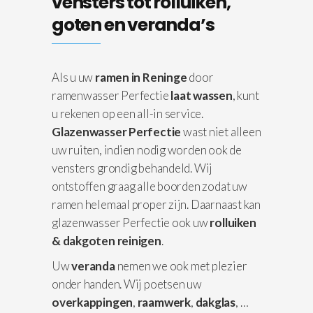
vensters tot rolluiken,
goten en veranda’s
Als u uw
ramen in Reninge
door
ramenwasser Perfectie
laat wassen
, kunt
u rekenen op een all-in service.
Glazenwasser Perfectie
wast niet alleen
uw ruiten, indien nodig worden ook de
vensters grondig behandeld. Wij
ontstoffen graag alle boorden zodat uw
ramen helemaal proper zijn. Daarnaast kan
glazenwasser Perfectie ook uw
rolluiken
& dakgoten reinigen
.
Uw
veranda
nemen we ook met plezier
onder handen. Wij poetsen uw
overkappingen
,
raamwerk
,
dakglas
, …