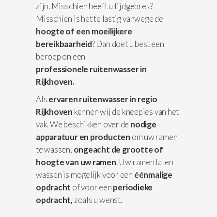
zijn. Misschien heeft u tijdgebrek?
Misschien is het te lastig vanwege de
hoogte of een moeilijkere
bereikbaarheid
? Dan doet u best een
beroep on een
professionele
ruitenwasser in
Rijkhoven.
Als
ervaren ruitenwasser in regio
Rijkhoven
kennen wij de kneepjes van het
vak. We beschikken over de
nodige
apparatuur
en producten
om uw ramen
te wassen,
ongeacht de grootte of
hoogte van uw ramen
. Uw ramen laten
wassen is mogelijk voor een
éénmalige
opdracht
of voor een
periodieke
opdracht,
zoals u wenst.