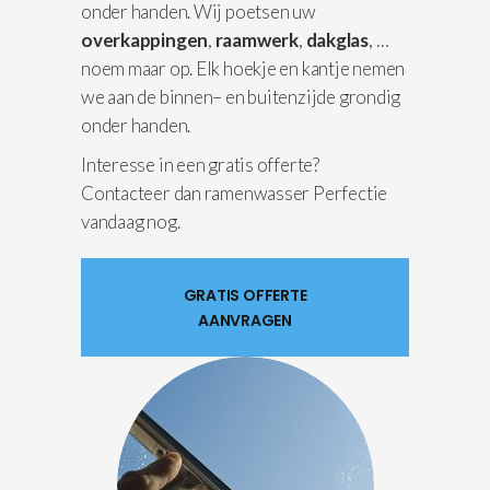
onder handen. Wij poetsen uw
overkappingen
,
raamwerk
,
dakglas
, …
noem maar op. Elk hoekje en kantje nemen
we aan de binnen– en buitenzijde grondig
onder handen.
Interesse in een gratis offerte?
Contacteer dan ramenwasser Perfectie
vandaag nog.
GRATIS OFFERTE
AANVRAGEN