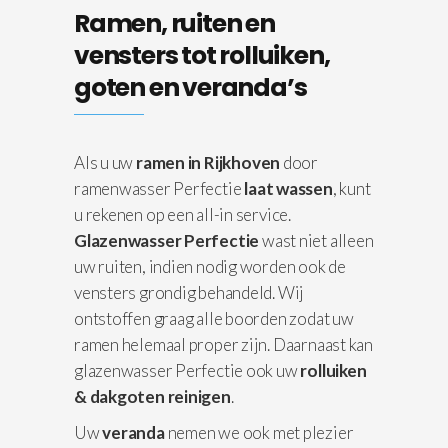
Ramen, ruiten en
vensters tot rolluiken,
goten en veranda’s
Als u uw
ramen in Rijkhoven
door
ramenwasser Perfectie
laat wassen
, kunt
u rekenen op een all-in service.
Glazenwasser Perfectie
wast niet alleen
uw ruiten, indien nodig worden ook de
vensters grondig behandeld. Wij
ontstoffen graag alle boorden zodat uw
ramen helemaal proper zijn. Daarnaast kan
glazenwasser Perfectie ook uw
rolluiken
& dakgoten reinigen
.
Uw
veranda
nemen we ook met plezier