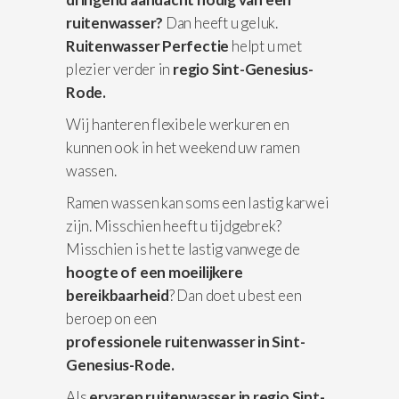
ruitenwasser?
Dan heeft u geluk.
Ruitenwasser Perfectie
helpt u met
plezier verder in
regio Sint-Genesius-
Rode.
Wij hanteren flexibele werkuren en
kunnen ook in het weekend uw ramen
wassen.
Ramen wassen kan soms een lastig karwei
zijn. Misschien heeft u tijdgebrek?
Misschien is het te lastig vanwege de
hoogte of een moeilijkere
bereikbaarheid
? Dan doet u best een
beroep on een
professionele
ruitenwasser in Sint-
Genesius-Rode.
Als
ervaren ruitenwasser in regio Sint-