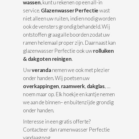
wassen
, kunt u rekenen op een all-in
service.
Glazenwasser Perfectie
wast
niet alleen uw ruiten, indien nodig worden
ook de vensters grondig behandeld. Wij
ontstoffen graag alle boorden zodat uw
ramen helemaal proper zijn. Daarnaast kan
glazenwasser Perfectie ook uw
rolluiken
& dakgoten reinigen
.
Uw
veranda
nemen we ook met plezier
onder handen. Wij poetsen uw
overkappingen
,
raamwerk
,
dakglas
, …
noem maar op. Elk hoekje en kantje nemen
we aan de binnen– en buitenzijde grondig
onder handen.
Interesse in een gratis offerte?
Contacteer dan ramenwasser Perfectie
vandaag nog.