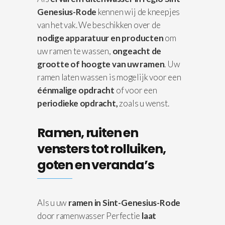
Genesius-Rode
kennen wij de kneepjes
van het vak. We beschikken over de
nodige apparatuur
en producten
om
uw ramen te wassen,
ongeacht de
grootte of hoogte van uw ramen
. Uw
ramen laten wassen is mogelijk voor een
éénmalige opdracht
of voor een
periodieke opdracht,
zoals u wenst.
Ramen, ruiten en
vensters tot rolluiken,
goten en veranda’s
Als u uw
ramen in Sint-Genesius-Rode
door ramenwasser Perfectie
laat