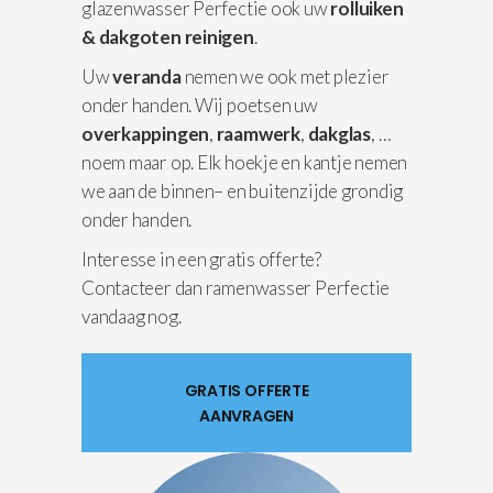
glazenwasser Perfectie ook uw
rolluiken
& dakgoten reinigen
.
Uw
veranda
nemen we ook met plezier
onder handen. Wij poetsen uw
overkappingen
,
raamwerk
,
dakglas
, …
noem maar op. Elk hoekje en kantje nemen
we aan de binnen– en buitenzijde grondig
onder handen.
Interesse in een gratis offerte?
Contacteer dan ramenwasser Perfectie
vandaag nog.
GRATIS OFFERTE
AANVRAGEN