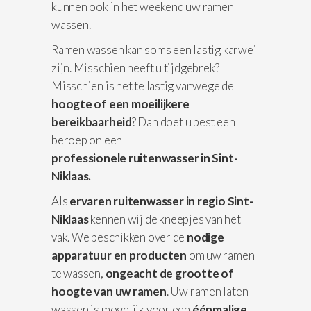
kunnen ook in het weekend uw ramen
wassen.
Ramen wassen kan soms een lastig karwei
zijn. Misschien heeft u tijdgebrek?
Misschien is het te lastig vanwege de
hoogte of een moeilijkere
bereikbaarheid
? Dan doet u best een
beroep on een
professionele
ruitenwasser in Sint-
Niklaas.
Als
ervaren ruitenwasser in regio Sint-
Niklaas
kennen wij de kneepjes van het
vak. We beschikken over de
nodige
apparatuur
en producten
om uw ramen
te wassen,
ongeacht de grootte of
hoogte van uw ramen
. Uw ramen laten
wassen is mogelijk voor een
éénmalige