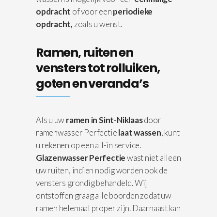
opdracht
of voor een
periodieke
opdracht,
zoals u wenst.
Ramen, ruiten en
vensters tot rolluiken,
goten en veranda’s
Als u uw
ramen in Sint-Niklaas
door
ramenwasser Perfectie
laat wassen
, kunt
u rekenen op een all-in service.
Glazenwasser Perfectie
wast niet alleen
uw ruiten, indien nodig worden ook de
vensters grondig behandeld. Wij
ontstoffen graag alle boorden zodat uw
ramen helemaal proper zijn. Daarnaast kan