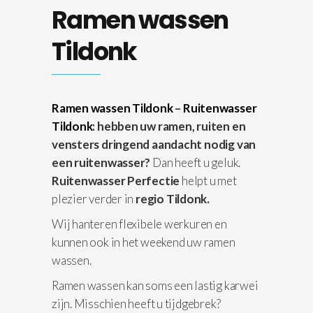
Ramen wassen
Tildonk
Ramen wassen Tildonk
–
Ruitenwasser
Tildonk
: hebben uw ramen, ruiten en
vensters dringend aandacht nodig van
een ruitenwasser?
Dan heeft u geluk.
Ruitenwasser Perfectie
helpt u met
plezier verder in
regio Tildonk.
Wij hanteren flexibele werkuren en
kunnen ook in het weekend uw ramen
wassen.
Ramen wassen kan soms een lastig karwei
zijn. Misschien heeft u tijdgebrek?