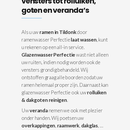
vensters tot rolluiken,
goten en veranda’s
Als u uw
ramen in Tildonk
door
ramenwasser Perfectie
laat wassen
, kunt
u rekenen op een all-in service.
Glazenwasser Perfectie
wast niet alleen
uw ruiten, indien nodig worden ook de
vensters grondig behandeld. Wij
ontstoffen graag alle boorden zodat uw
ramen helemaal proper zijn. Daarnaast kan
glazenwasser Perfectie ook uw
rolluiken
& dakgoten reinigen
.
Uw
veranda
nemen we ook met plezier
onder handen. Wij poetsen uw
overkappingen
,
raamwerk
,
dakglas
, …