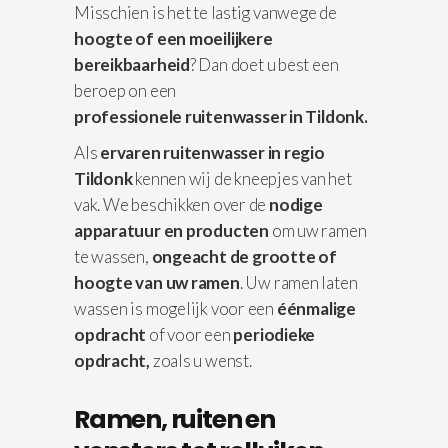
Misschien is het te lastig vanwege de
hoogte of een moeilijkere
bereikbaarheid
? Dan doet u best een
beroep on een
professionele
ruitenwasser in Tildonk.
Als
ervaren ruitenwasser in regio
Tildonk
kennen wij de kneepjes van het
vak. We beschikken over de
nodige
apparatuur
en producten
om uw ramen
te wassen,
ongeacht de grootte of
hoogte van uw ramen
. Uw ramen laten
wassen is mogelijk voor een
éénmalige
opdracht
of voor een
periodieke
opdracht,
zoals u wenst.
Ramen, ruiten en