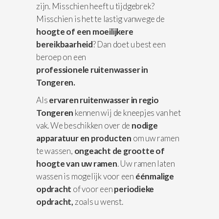
zijn. Misschien heeft u tijdgebrek?
Misschien is het te lastig vanwege de
hoogte of een moeilijkere
bereikbaarheid
? Dan doet u best een
beroep on een
professionele
ruitenwasser in
Tongeren.
Als
ervaren ruitenwasser in regio
Tongeren
kennen wij de kneepjes van het
vak. We beschikken over de
nodige
apparatuur
en producten
om uw ramen
te wassen,
ongeacht de grootte of
hoogte van uw ramen
. Uw ramen laten
wassen is mogelijk voor een
éénmalige
opdracht
of voor een
periodieke
opdracht,
zoals u wenst.