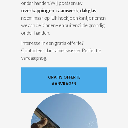
onder handen. Wij poetsen uw
overkappingen
,
raamwerk
,
dakglas
, …
noem maar op. Elk hoekje en kantje nemen
we aan de binnen– en buitenzijde grondig
onder handen.
Interesse in een gratis offerte?
Contacteer dan ramenwasser Perfectie
vandaag nog.
GRATIS OFFERTE
AANVRAGEN