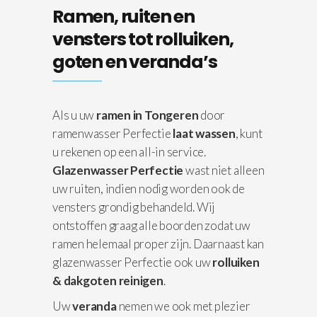
Ramen, ruiten en
vensters tot rolluiken,
goten en veranda’s
Als u uw
ramen in Tongeren
door
ramenwasser Perfectie
laat wassen
, kunt
u rekenen op een all-in service.
Glazenwasser Perfectie
wast niet alleen
uw ruiten, indien nodig worden ook de
vensters grondig behandeld. Wij
ontstoffen graag alle boorden zodat uw
ramen helemaal proper zijn. Daarnaast kan
glazenwasser Perfectie ook uw
rolluiken
& dakgoten reinigen
.
Uw
veranda
nemen we ook met plezier