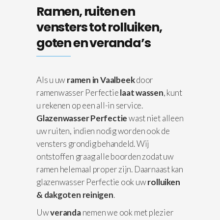
Ramen, ruiten en
vensters tot rolluiken,
goten en veranda’s
Als u uw
ramen in Vaalbeek
door
ramenwasser Perfectie
laat wassen
, kunt
u rekenen op een all-in service.
Glazenwasser Perfectie
wast niet alleen
uw ruiten, indien nodig worden ook de
vensters grondig behandeld. Wij
ontstoffen graag alle boorden zodat uw
ramen helemaal proper zijn. Daarnaast kan
glazenwasser Perfectie ook uw
rolluiken
& dakgoten reinigen
.
Uw
veranda
nemen we ook met plezier