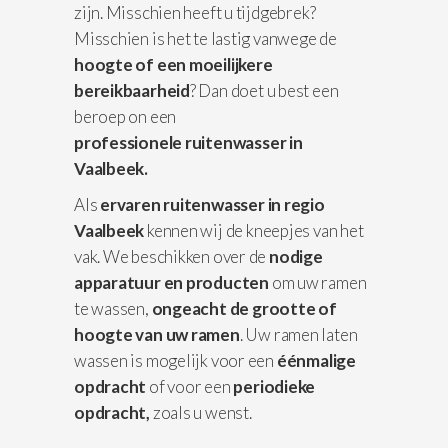
zijn. Misschien heeft u tijdgebrek?
Misschien is het te lastig vanwege de
hoogte of een moeilijkere
bereikbaarheid
? Dan doet u best een
beroep on een
professionele
ruitenwasser in
Vaalbeek.
Als
ervaren ruitenwasser in regio
Vaalbeek
kennen wij de kneepjes van het
vak. We beschikken over de
nodige
apparatuur
en producten
om uw ramen
te wassen,
ongeacht de grootte of
hoogte van uw ramen
. Uw ramen laten
wassen is mogelijk voor een
éénmalige
opdracht
of voor een
periodieke
opdracht,
zoals u wenst.