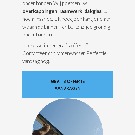
onder handen. Wij poetsen uw
overkappingen
,
raamwerk
,
dakglas
, …
noem maar op. Elk hoekje en kantje nemen
we aan de binnen– en buitenzijde grondig
onder handen.
Interesse in een gratis offerte?
Contacteer dan ramenwasser Perfectie
vandaag nog.
GRATIS OFFERTE
AANVRAGEN