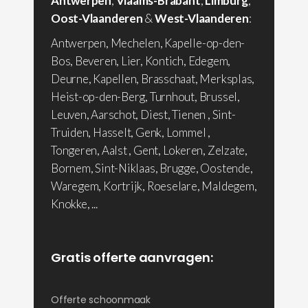
Antwerpen
,
Vlaams-Brabant
,
Limburg
,
Oost-Vlaanderen
&
West-Vlaanderen
:
Antwerpen, Mechelen, Kapelle-op-den-
Bos, Beveren, Lier, Kontich, Edegem,
Deurne, Kapellen, Brasschaat, Merksplas,
Heist-op-den-Berg, Turnhout, Brussel,
Leuven, Aarschot, Diest, Tienen , Sint-
Truiden, Hasselt, Genk, Lommel ,
Tongeren, Aalst , Gent, Lokeren, Zelzate,
Bornem, Sint-Niklaas, Brugge, Oostende,
Waregem, Kortrijk, Roeselare, Maldegem,
Knokke, ...
Gratis offerte aanvragen:
Offerte schoonmaak