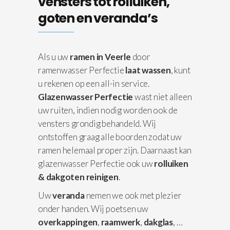
vensters tot rolluiken,
goten en veranda’s
Als u uw
ramen in Veerle
door
ramenwasser Perfectie
laat wassen
, kunt
u rekenen op een all-in service.
Glazenwasser Perfectie
wast niet alleen
uw ruiten, indien nodig worden ook de
vensters grondig behandeld. Wij
ontstoffen graag alle boorden zodat uw
ramen helemaal proper zijn. Daarnaast kan
glazenwasser Perfectie ook uw
rolluiken
& dakgoten reinigen
.
Uw
veranda
nemen we ook met plezier
onder handen. Wij poetsen uw
overkappingen
,
raamwerk
,
dakglas
, …