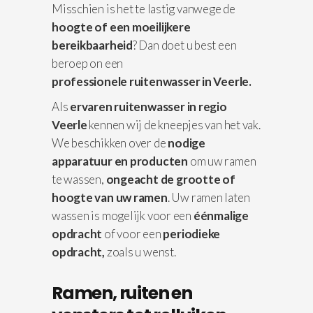
Misschien is het te lastig vanwege de
hoogte of een moeilijkere
bereikbaarheid
? Dan doet u best een
beroep on een
professionele
ruitenwasser in Veerle.
Als
ervaren ruitenwasser in regio
Veerle
kennen wij de kneepjes van het vak.
We beschikken over de
nodige
apparatuur
en producten
om uw ramen
te wassen,
ongeacht de grootte of
hoogte van uw ramen
. Uw ramen laten
wassen is mogelijk voor een
éénmalige
opdracht
of voor een
periodieke
opdracht,
zoals u wenst.
Ramen, ruiten en