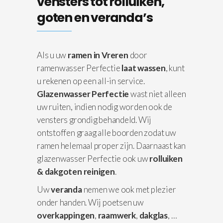
vensters tot rolluiken,
goten en veranda’s
Als u uw
ramen in Vreren
door
ramenwasser Perfectie
laat wassen
, kunt
u rekenen op een all-in service.
Glazenwasser Perfectie
wast niet alleen
uw ruiten, indien nodig worden ook de
vensters grondig behandeld. Wij
ontstoffen graag alle boorden zodat uw
ramen helemaal proper zijn. Daarnaast kan
glazenwasser Perfectie ook uw
rolluiken
& dakgoten reinigen
.
Uw
veranda
nemen we ook met plezier
onder handen. Wij poetsen uw
overkappingen
,
raamwerk
,
dakglas
, …