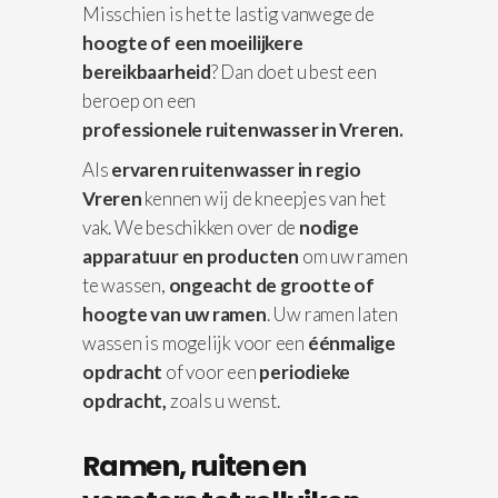
Misschien is het te lastig vanwege de
hoogte of een moeilijkere
bereikbaarheid
? Dan doet u best een
beroep on een
professionele
ruitenwasser in Vreren.
Als
ervaren ruitenwasser in regio
Vreren
kennen wij de kneepjes van het
vak. We beschikken over de
nodige
apparatuur
en producten
om uw ramen
te wassen,
ongeacht de grootte of
hoogte van uw ramen
. Uw ramen laten
wassen is mogelijk voor een
éénmalige
opdracht
of voor een
periodieke
opdracht,
zoals u wenst.
Ramen, ruiten en